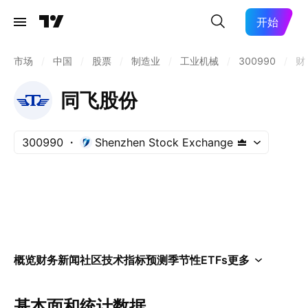
开始
市场
/
中国
/
股票
/
制造业
/
工业机械
/
300990
/
财
同飞股份
300990
Shenzhen Stock Exchange
概览
财务
新闻
社区
技术指标
预测
季节性
ETFs
更多
基本面和统计数据