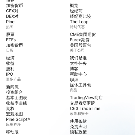
加密货币
概览
CEX对
经纪商
DEX对
经纪商比较
Pine
The Leap
热图
特别优惠
股票
CME集团期货
ETFs
Eurex期货
加密货币
美国股票包
日历
关于公司
经济
我们是谁
收益
太空任务
股利
博客
IPO
帮助中心
更多产品
职涯
媒体工具包
新闻流
商品
投资组合
基本面图表
TradingView商店
收益率曲线
交易者塔罗牌
期权
C63 TradeTime
宏观地图
政策和安全
Pine Script®
使用条款
应用程序
免责声明
移动版
隐私政策