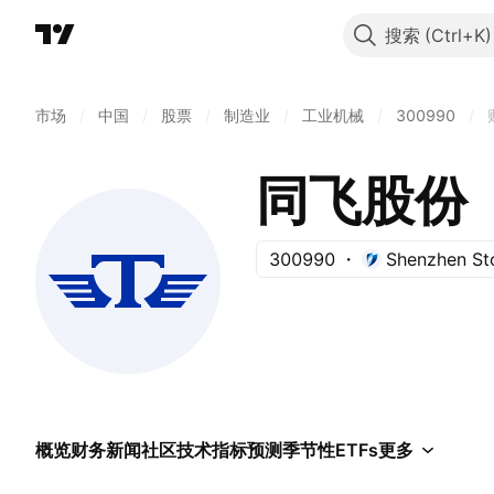
搜索
市场
/
中国
/
股票
/
制造业
/
工业机械
/
300990
/
同飞股份
300990
Shenzhen St
概览
财务
新闻
社区
技术指标
预测
季节性
ETFs
更多