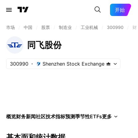
开始
市场
/
中国
/
股票
/
制造业
/
工业机械
/
300990
/
财
同飞股份
300990
Shenzhen Stock Exchange
概览
财务
新闻
社区
技术指标
预测
季节性
ETFs
更多
基本面和统计数据