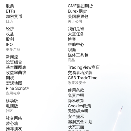
股票
CME集团期货
ETFs
Eurex期货
加密货币
美国股票包
日历
关于公司
经济
我们是谁
收益
太空任务
股利
博客
IPO
帮助中心
更多产品
职涯
媒体工具包
新闻流
商品
投资组合
基本面图表
TradingView商店
收益率曲线
交易者塔罗牌
期权
C63 TradeTime
宏观地图
政策和安全
Pine Script®
使用条款
应用程序
免责声明
移动版
隐私政策
电脑版
Cookies政策
社区
无障碍声明
安全提示
社交网络
漏洞赏金计划
爱心墙
状态页面
推荐朋友