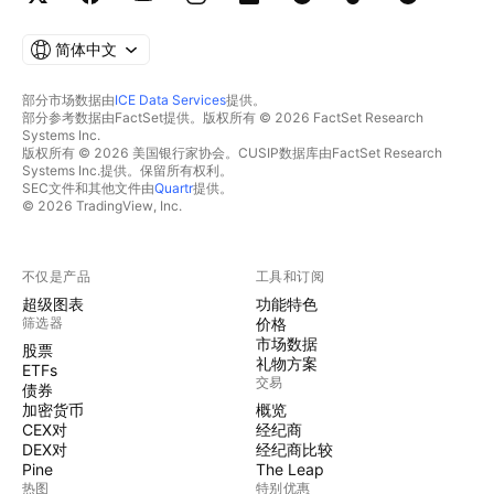
简体中文
部分市场数据由
ICE Data Services
提供。
部分参考数据由FactSet提供。版权所有 © 2026 FactSet Research
Systems Inc.
版权所有 © 2026 美国银行家协会。CUSIP数据库由FactSet Research
Systems Inc.提供。保留所有权利。
SEC文件和其他文件由
Quartr
提供。
© 2026 TradingView, Inc.
不仅是产品
工具和订阅
超级图表
功能特色
筛选器
价格
市场数据
股票
礼物方案
ETFs
交易
债券
加密货币
概览
CEX对
经纪商
DEX对
经纪商比较
Pine
The Leap
热图
特别优惠