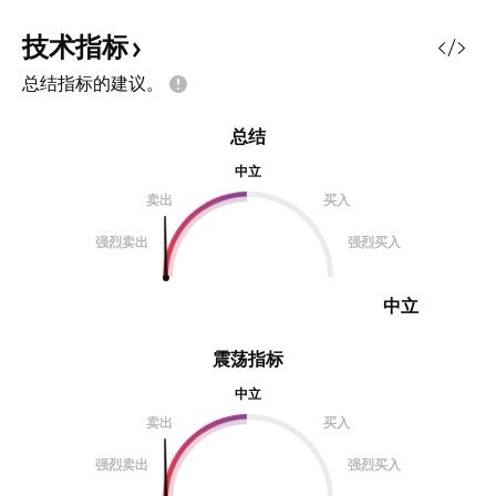
支撑。 然而，USD/PLN的独特之处
在于其显著的**韧性**。这主要源于
技术指标
波兰宏观经济的稳健表现，特别是其
总结指标的建议。
**相对较高的利率（目前为5.75%）
**，这吸引了寻求利差收益的套利交
总结
易，为兹罗提提供了支撑。此外，欧
盟复苏资金的流入预期改善了财政前
中立
景，增强了市场信心。 短期波动将
卖出
买入
极大程度上受到**波兰央行（NBP）
强烈卖出
强烈买入
的政策立场
中立
震荡指标
中立
卖出
买入
强烈卖出
强烈买入