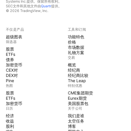
Systems Inc.提供。保留所有权利。
SEC文件和其他文件由
Quartr
提供。
© 2026 TradingView, Inc.
不仅是产品
工具和订阅
超级图表
功能特色
筛选器
价格
市场数据
股票
礼物方案
ETFs
交易
债券
加密货币
概览
CEX对
经纪商
DEX对
经纪商比较
Pine
The Leap
热图
特别优惠
股票
CME集团期货
ETFs
Eurex期货
加密货币
美国股票包
日历
关于公司
经济
我们是谁
收益
太空任务
股利
博客