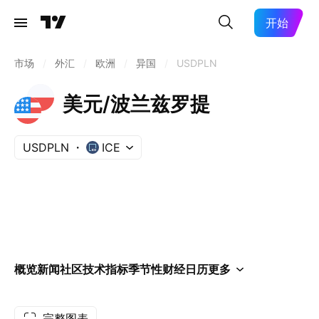
开始
市场
/
外汇
/
欧洲
/
异国
/
USDPLN
美元/波兰兹罗提
USDPLN
ICE
概览
新闻
社区
技术指标
季节性
财经日历
更多
完整图表