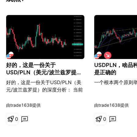
做
空
好的，这是一份关于
USDPLN，啥
USD/PLN（美元/波兰兹罗提）
是正确的
的深度分析： 当前USD/PLN的
好的，这是一份关于USD/PLN（美
一个根本两个原则
走势核心由**全球与本地因素的
元/波兰兹罗提）的深度分析： 当前
激烈角力*
USD/PLN的走势核心由**全球与本
地因素的激烈角力**所主导。**美元
由trade1638提供
由trade1638提供
的全局强势**是主要上行驱动力。市
场对美联储降息预期的持续推迟，使
0
0
美元利率维持在高位，吸引了资金流
向美元资产，这对所有货币对都构成