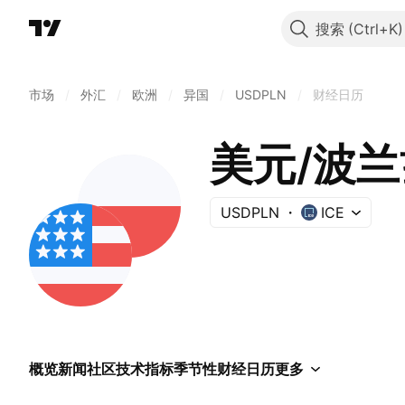
搜索
市场
/
外汇
/
欧洲
/
异国
/
USDPLN
/
财经日历
美元/波
USDPLN
ICE
概览
新闻
社区
技术指标
季节性
财经日历
更多