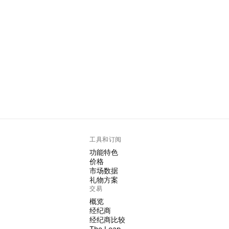
工具和订阅
功能特色
价格
市场数据
礼物方案
交易
概览
经纪商
经纪商比较
The Leap