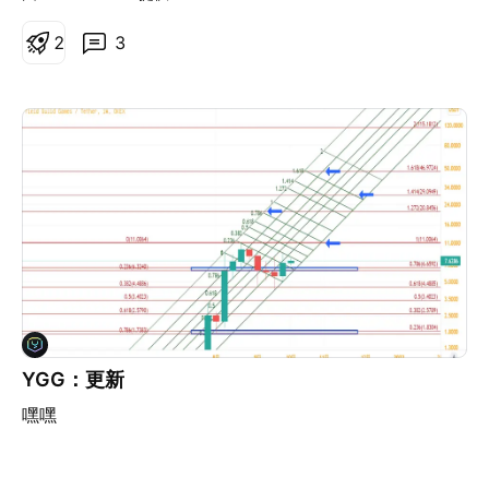
2
3
YGG：更新
嘿嘿