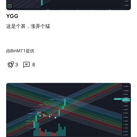
YGG
这是个甚，涨弄个猛
由BinM71提供
3
8