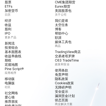
股票
CME集团期货
ETFs
Eurex期货
加密货币
美国股票包
日历
关于公司
经济
我们是谁
收益
太空任务
股利
博客
IPO
帮助中心
更多产品
职涯
媒体工具包
新闻流
商品
投资组合
基本面图表
TradingView商店
收益率曲线
交易者塔罗牌
期权
C63 TradeTime
宏观地图
政策和安全
Pine Script®
使用条款
应用程序
免责声明
移动版
隐私政策
电脑版
Cookies政策
社区
无障碍声明
安全提示
社交网络
漏洞赏金计划
爱心墙
状态页面
推荐朋友
商业解决方案
创作者计划