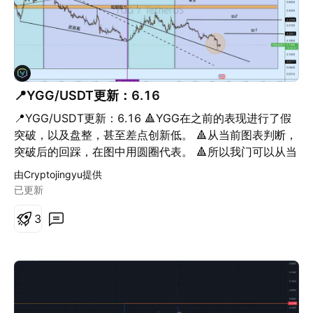
📍YGG/USDT更新：6.16
📍YGG/USDT更新：6.16 🔺YGG在之前的表现进行了假
突破，以及盘整，甚至差点创新低。 🔺从当前图表判断，
突破后的回踩，在图中用圆圈代表。 🔺所以我门可以从当
前这里可以看到一些回温。 🔺可以现在拿一些，目标在图
由Cryptojingyu提供
中写的很清楚。 - - - - - - - - - - - - - - - - - 鲸鱼用户
已更新
3