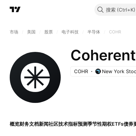
搜索
市场
/
美国
/
股票
/
电子科技
/
半导体
/
COHR
Coherent
COHR
New York Sto
概览
财务
文档
新闻
社区
技术指标
预测
季节性
期权
ETFs
债券