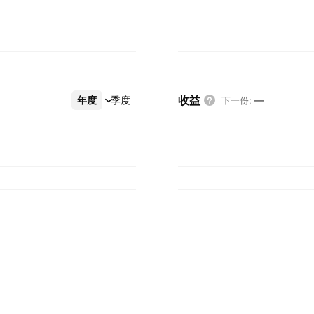
收益
年度
更多
季度
下一份
:
—