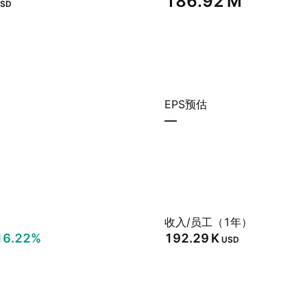
‪186.92 M‬
SD
EPS预估
—
）
收入/员工（1年）
16.22%
‪192.29 K‬
USD