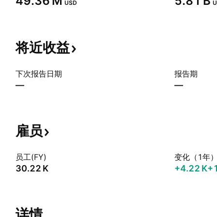
‪49.36 M‬
‪5.81 B‬
USD
U
将近收益
下次报告日期
报告期
—
—
雇员
员工(FY)
变化（1年
‪30.22 K‬
‪+4.22 K‬
+
详情