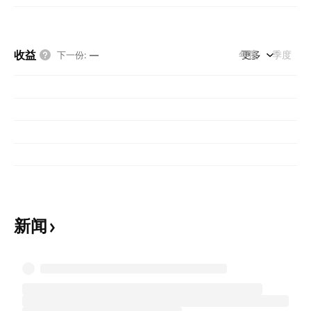
收益
年度
更多
季度
下一份
:
—
新闻