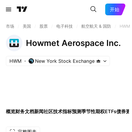
开始
市场
/
美国
/
股票
/
电子科技
/
航空航天 & 国防
/
HWM
Howmet Aerospace Inc.
HWM
New York Stock Exchange
概览
财务
文档
新闻
社区
技术指标
预测
季节性
期权
ETFs
债券
更
完整图表