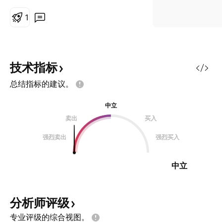
能力在全球不确定性中脱颖而出。公
司业绩强劲，创下创纪录的收入和每
1
股收益大幅增长，这得益于两大关键
驱动力：商用航空需求的激增和全球
国防支出的显著提升。豪迈多元化的
产品组合，包括高性能发动机部件、
技术指标
紧固件和锻造轮，赋予其在当前市场
总结指标的建议。
趋势中的独特优势。公司专注于为高
效节能飞机（如波音787和空客
中立
A320neo）提供轻量化、高性能零
卖出
买入
部件，并为F-35战斗机等关键国防
项目供应核心组件，巩固了其高估值
强烈卖出
强烈买入
与投资者信心。 豪迈的战略发展与
当前地缘政治格局密切相关。美中竞
中立
争加剧及地区冲突推动全球军费开支
空前增长
分析师评级
专业评级的综合视图。