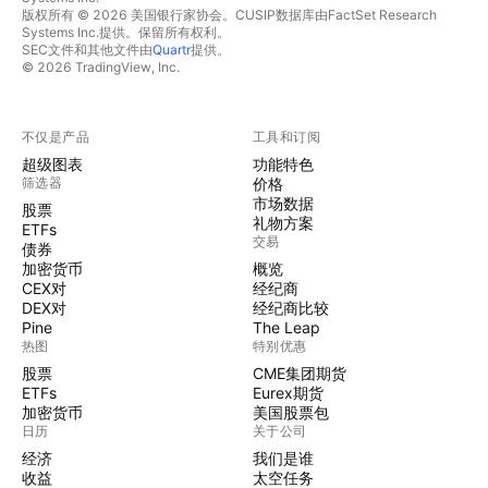
版权所有 © 2026 美国银行家协会。CUSIP数据库由FactSet Research
Systems Inc.提供。保留所有权利。
SEC文件和其他文件由
Quartr
提供。
© 2026 TradingView, Inc.
不仅是产品
工具和订阅
超级图表
功能特色
筛选器
价格
市场数据
股票
礼物方案
ETFs
交易
债券
加密货币
概览
CEX对
经纪商
DEX对
经纪商比较
Pine
The Leap
热图
特别优惠
股票
CME集团期货
ETFs
Eurex期货
加密货币
美国股票包
日历
关于公司
经济
我们是谁
收益
太空任务