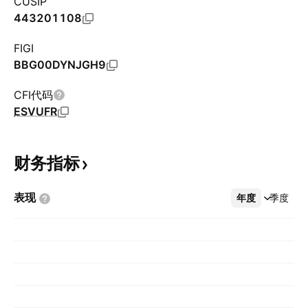
CUSIP
443201108
FIGI
BBG00DYNJGH9
CFI代码
ESVUFR
财务指标
表现
年度
更多
季度