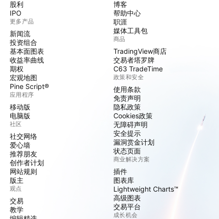
股利
博客
IPO
帮助中心
更多产品
职涯
媒体工具包
新闻流
商品
投资组合
基本面图表
TradingView商店
收益率曲线
交易者塔罗牌
期权
C63 TradeTime
宏观地图
政策和安全
Pine Script®
使用条款
应用程序
免责声明
移动版
隐私政策
电脑版
Cookies政策
社区
无障碍声明
安全提示
社交网络
漏洞赏金计划
爱心墙
状态页面
推荐朋友
商业解决方案
创作者计划
网站规则
插件
版主
图表库
观点
Lightweight Charts™
高级图表
交易
交易平台
教学
成长机会
编辑精选