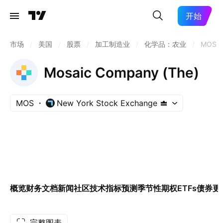
开始
市场
/
美国
/
股票
/
加工制造业
/
化学品：农业
/
MOS
Mosaic Company (The)
MOS
New York Stock Exchange
概览
财务
文档
新闻
社区
技术指标
预测
季节性
期权
ETFs
债券
更
完整图表