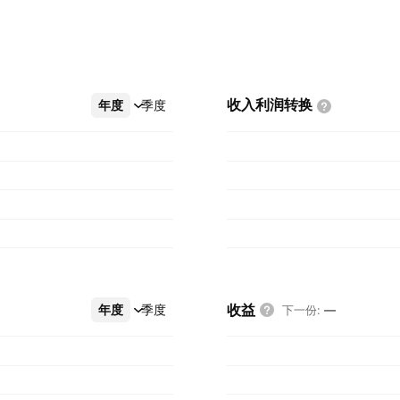
收入利润转换
年度
更多
季度
收益
年度
更多
季度
下一份
:
—