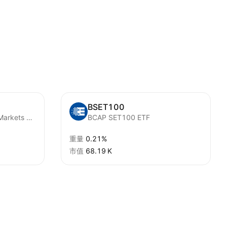
BSET100
WisdomTree Emerging Markets High Dividend UCITS ETF USD
BCAP SET100 ETF
重量
0.21%
市值
‪68.19 K‬