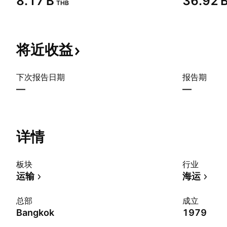
‪8.17 B‬
‪36.92 B
THB
将近收益
下次报告日期
报告期
—
—
详情
板块
行业
运输
海运
总部
成立
Bangkok
1979