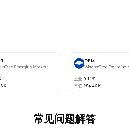
R
DEM
WisdomTree Emerging Markets High Dividend UCITS ETF Accum USD
%
重量
0.11%
6 K‬
市值
‪284.46 K‬
常见问题解答