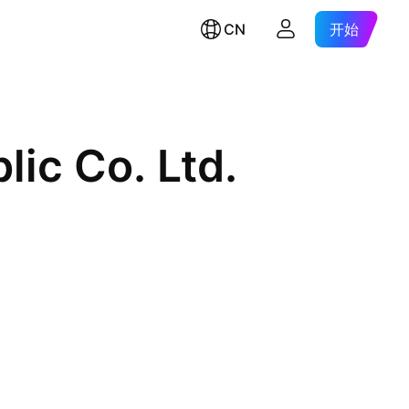
CN
开始
lic Co. Ltd.