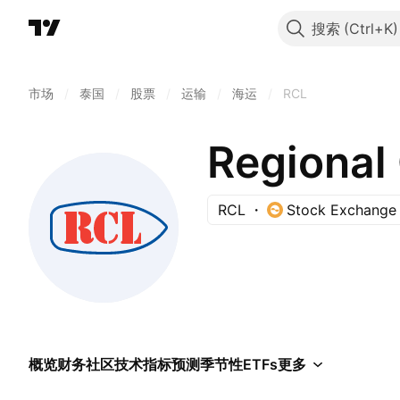
搜索
市场
/
泰国
/
股票
/
运输
/
海运
/
RCL
Regional 
RCL
Stock Exchange 
概览
财务
社区
技术指标
预测
季节性
ETFs
更多