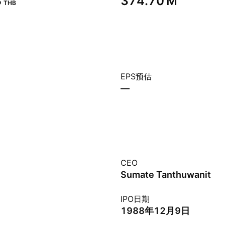
‬
‪374.70 M‬
THB
EPS预估
—
CEO
Sumate Tanthuwanit
IPO日期
1988年12月9日