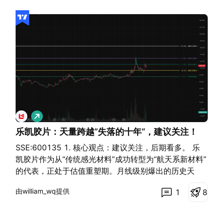
做
多
乐凯胶片：天量跨越”失落的十年“，建议关注！
SSE:600135 1. 核心观点：建议关注，后期看多。 乐
凯胶片作为从“传统感光材料”成功转型为“航天系新材料”
的代表，正处于估值重塑期。月线级别爆出的历史天
量，或许正在为一场跨周期反转埋下伏笔。 2. 核心逻辑
由william_wq提供
1
8
十年底部突围：价格跨越长达十年的震荡区间，突破
9.30 元关键枢轴位。 S/R 结构互换：曾经的长周期阻
力已成功转化为当前的上升支撑。 资金深度介入：底部