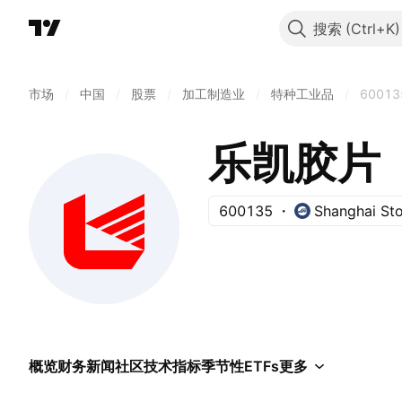
搜索
市场
/
中国
/
股票
/
加工制造业
/
特种工业品
/
60013
乐凯胶片
600135
Shanghai St
概览
财务
新闻
社区
技术指标
季节性
ETFs
更多