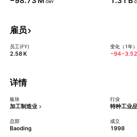
‪−98.73 M‬
‪1.31 B‬
CNY
C
雇员
员工(FY)
变化（1年
‪2.58 K‬
−94
−3.5
详情
板块
行业
加工制造业
特种工业
总部
成立
Baoding
1998