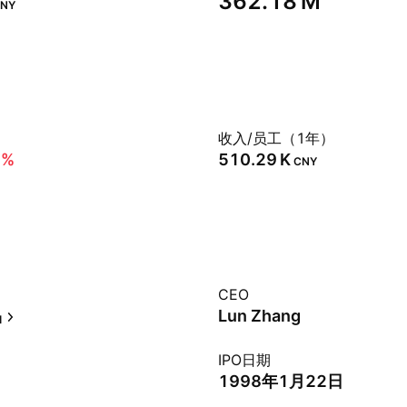
‪362.18 M‬
NY
）
收入/员工（1年）
2%
‪510.29 K‬
CNY
CEO
品
Lun Zhang
IPO日期
1998年1月22日