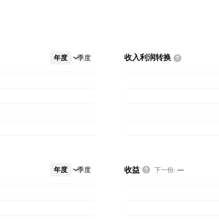
收入利润转换
年度
更多
季度
收益
年度
更多
季度
下一份
:
—