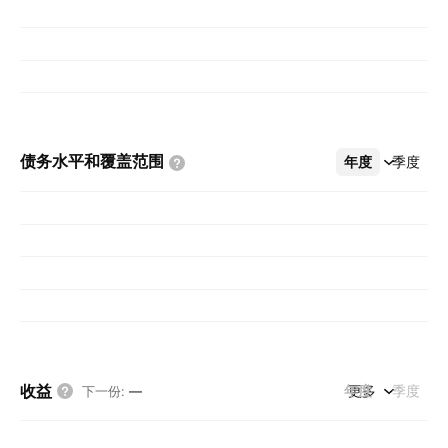
债务水平和覆盖范围
年度
更多
季度
收益
年度
更多
季度
下一份
:
—