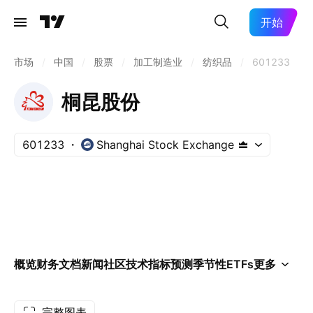
开始
市场
/
中国
/
股票
/
加工制造业
/
纺织品
/
601233
桐昆股份
601233
Shanghai Stock Exchange
概览
财务
文档
新闻
社区
技术指标
预测
季节性
ETFs
更多
完整图表