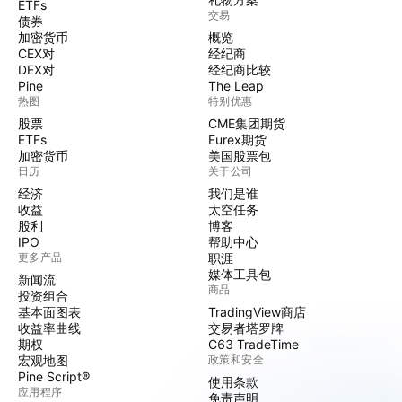
ETFs
交易
债券
加密货币
概览
CEX对
经纪商
DEX对
经纪商比较
Pine
The Leap
热图
特别优惠
股票
CME集团期货
ETFs
Eurex期货
加密货币
美国股票包
日历
关于公司
经济
我们是谁
收益
太空任务
股利
博客
IPO
帮助中心
更多产品
职涯
媒体工具包
新闻流
商品
投资组合
基本面图表
TradingView商店
收益率曲线
交易者塔罗牌
期权
C63 TradeTime
宏观地图
政策和安全
Pine Script®
使用条款
应用程序
免责声明