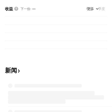
收益
年度
更多
季度
下一份
:
—
新闻