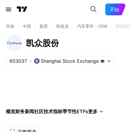
开始
市场
/
中国
/
股票
/
制造业
/
汽车零件：OEM
/
603037
凯众股份
603037
Shanghai Stock Exchange
概览
财务
新闻
社区
技术指标
季节性
ETFs
更多
完整图表