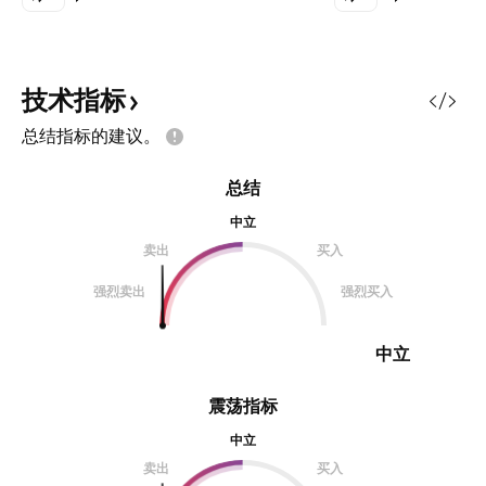
六个城市开展eVTOL试点 小米汽车
+华为汽车+聚氨酯材料+汽车零部
件 1、公司主要生产乘用车底盘悬架
系统减震元件和操控系统踏板总成产
技术指标
品，其中减震元件中的缓冲块国内市
总结指标的建议。
占率第二，通过了小米汽车的缓冲块
新供应商准入审核； 2、公司是华为
总结
汽车主要合作伙伴赛力斯、江淮、和
奇瑞的核心供应商，为赛力斯供货全
中立
系的聚氨酯缓冲块产品，为江淮和奇
卖出
买入
瑞供货大部分聚氨酯缓冲块和轻量化
强烈卖出
强烈买入
踏板产品； 3、公司减振产品和制动
产品可开发并用于飞行汽车 1.2023
年4月2
中立
震荡指标
中立
卖出
买入