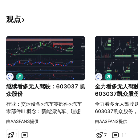
观点
做
做
多
多
继续看多无人驾驶：603037 凯
全力看多无人驾
众股份
603037凯众股
行业：交运设备>汽车零部件>汽车
全力看多无人驾驶
零部件Ⅲ 概念：新能源汽车、理想
603037凯众股份
汽车概念、比亚迪概念、无人驾驶、
人各种指标全部看
由AASFANS提供
由AASFANS提供
小米概念、长安汽车概念、小米汽
车、高股息精选 中央空管委即将在
1
7
11