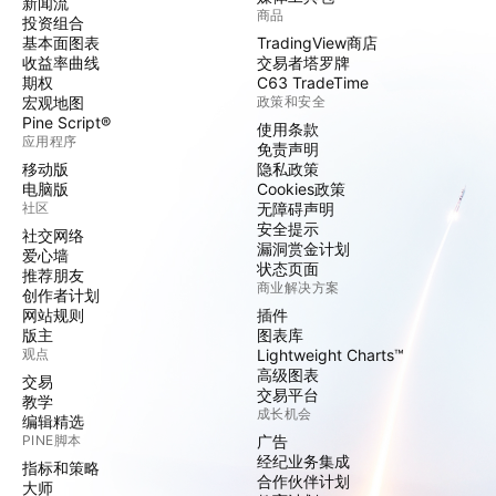
新闻流
商品
投资组合
基本面图表
TradingView商店
收益率曲线
交易者塔罗牌
期权
C63 TradeTime
宏观地图
政策和安全
Pine Script®
使用条款
应用程序
免责声明
移动版
隐私政策
电脑版
Cookies政策
社区
无障碍声明
安全提示
社交网络
漏洞赏金计划
爱心墙
状态页面
推荐朋友
商业解决方案
创作者计划
网站规则
插件
版主
图表库
观点
Lightweight Charts™
高级图表
交易
交易平台
教学
成长机会
编辑精选
PINE脚本
广告
经纪业务集成
指标和策略
合作伙伴计划
大师