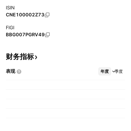
ISIN
CNE100002Z73
FIGI
BBG007PGRV49
财务指标
表现
年度
更多
季度