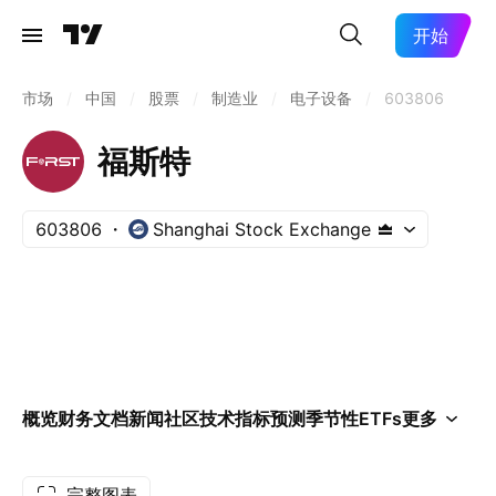
开始
市场
/
中国
/
股票
/
制造业
/
电子设备
/
603806
福斯特
603806
Shanghai Stock Exchange
概览
财务
文档
新闻
社区
技术指标
预测
季节性
ETFs
更多
完整图表