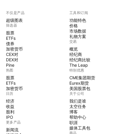
不仅是产品
工具和订阅
超级图表
功能特色
筛选器
价格
市场数据
股票
礼物方案
ETFs
交易
债券
加密货币
概览
CEX对
经纪商
DEX对
经纪商比较
Pine
The Leap
热图
特别优惠
股票
CME集团期货
ETFs
Eurex期货
加密货币
美国股票包
日历
关于公司
经济
我们是谁
收益
太空任务
股利
博客
IPO
帮助中心
更多产品
职涯
媒体工具包
新闻流
商品