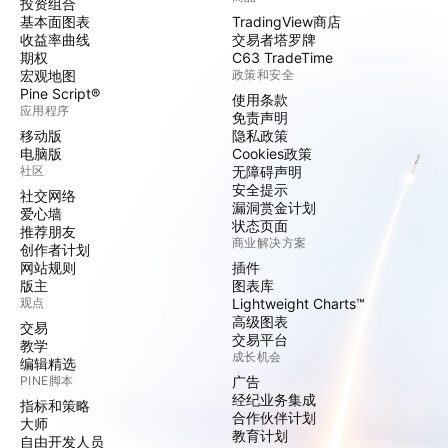
投资组合
基本面图表
TradingView商店
收益率曲线
交易者塔罗牌
期权
C63 TradeTime
宏观地图
政策和安全
Pine Script®
使用条款
应用程序
免责声明
移动版
隐私政策
电脑版
Cookies政策
社区
无障碍声明
安全提示
社交网络
漏洞赏金计划
爱心墙
状态页面
推荐朋友
商业解决方案
创作者计划
网站规则
插件
版主
图表库
观点
Lightweight Charts™
高级图表
交易
交易平台
教学
成长机会
编辑精选
PINE脚本
广告
经纪业务集成
指标和策略
合作伙伴计划
大师
教育计划
自由开发人员