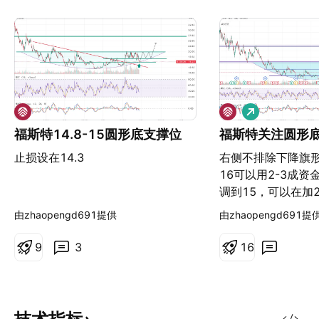
做
多
福斯特14.8-15圆形底支撑位
福斯特关注圆形
止损设在14.3
右侧不排除下降旗
16可以用2-3成
调到15，可以在加
测，做跟随和应对
由zhaopengd691提供
由zhaopengd691提
9
3
1
6