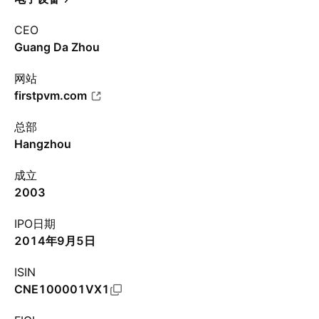
CEO
Guang Da Zhou
网站
firstpvm.com
总部
Hangzhou
成立
2003
IPO日期
2014年9月5日
ISIN
CNE100001VX1