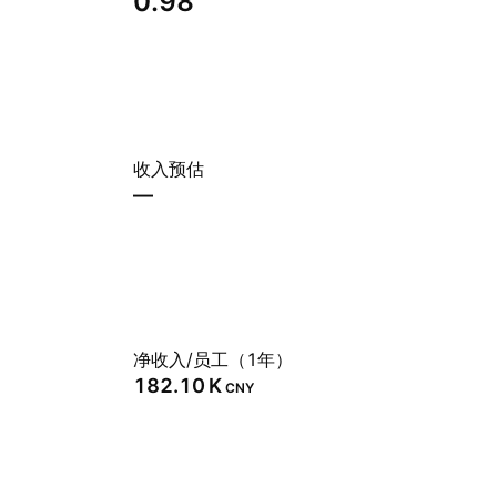
0.98
收入预估
—
净收入/员工（1年）
‪182.10 K‬
CNY