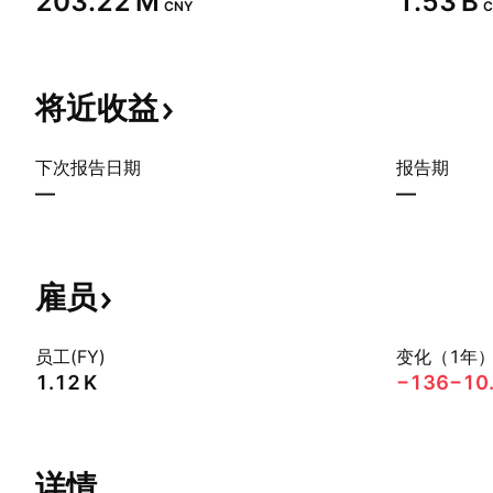
‪203.22 M‬
‪1.53 B‬
CNY
C
将近收益
下次报告日期
报告期
—
—
雇员
员工(FY)
变化（1年
‪1.12 K‬
−136
−10
详情