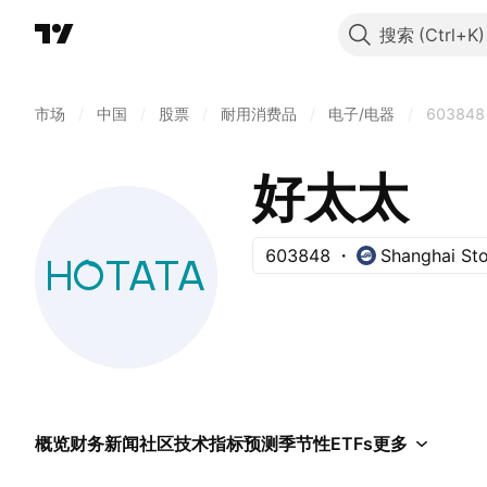
搜索
市场
/
中国
/
股票
/
耐用消费品
/
电子/电器
/
603848
好太太
603848
Shanghai St
概览
财务
新闻
社区
技术指标
预测
季节性
ETFs
更多