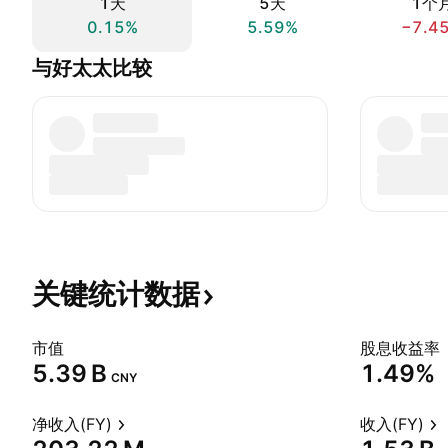
1天
5天
1个
0.15%
5.59%
−7.4
与好太太比较
关键统计数据
市值
股息收益率
‪5.39 B‬
1.49%
CNY
净收入(FY)
收入(FY)