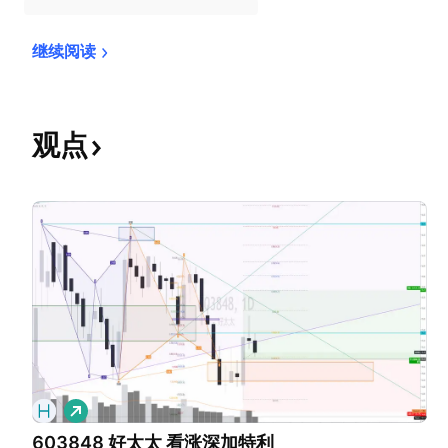
继续阅读
观点
做
多
603848 好太太 看涨深加特利