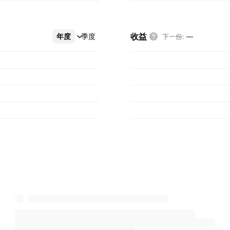
收益
年度
更多
季度
下一份
:
—