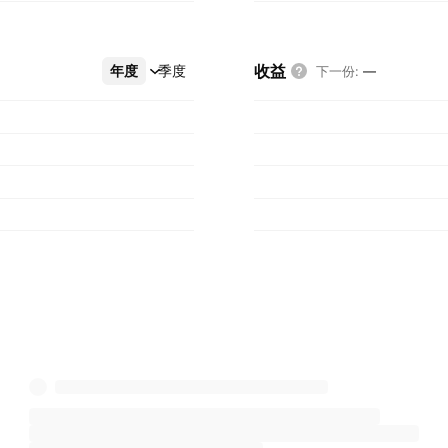
收益
年度
更多
季度
下一份
:
—