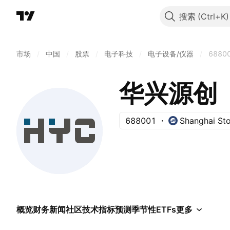
搜索
市场
/
中国
/
股票
/
电子科技
/
电子设备/仪器
/
6880
华兴源创
688001
Shanghai St
概览
财务
新闻
社区
技术指标
预测
季节性
ETFs
更多