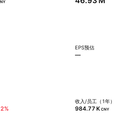
‪46.93 M‬
NY
EPS预估
—
）
收入/员工（1年）
12%
‪984.77 K‬
CNY