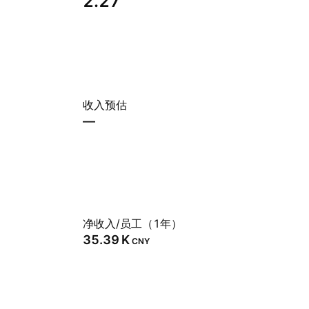
2.27
收入预估
—
净收入/员工（1年）
‪35.39 K‬
CNY