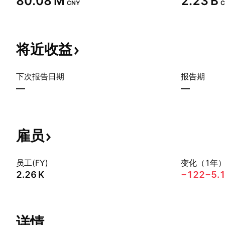
‪80.08 M‬
‪2.23 B‬
CNY
C
将近收益
下次报告日期
报告期
—
—
雇员
员工(FY)
变化（1年
‪2.26 K‬
−122
−5.
详情