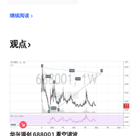
继续阅读
观点
做
空
华兴源创 688001 看空谐波