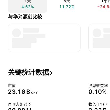
1天
5天
1个
4.62%
11.72%
−24.6
与华兴源创比较
关键统计数据
市值
股息收益率
‪23.16 B‬
0.10%
CNY
净收入(FY)
收入(FY)