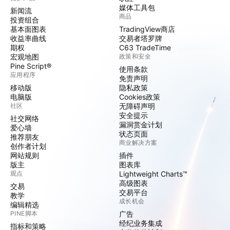
媒体工具包
新闻流
商品
投资组合
基本面图表
TradingView商店
收益率曲线
交易者塔罗牌
期权
C63 TradeTime
宏观地图
政策和安全
Pine Script®
使用条款
应用程序
免责声明
移动版
隐私政策
电脑版
Cookies政策
社区
无障碍声明
安全提示
社交网络
漏洞赏金计划
爱心墙
状态页面
推荐朋友
商业解决方案
创作者计划
网站规则
插件
版主
图表库
观点
Lightweight Charts™
高级图表
交易
交易平台
教学
成长机会
编辑精选
PINE脚本
广告
经纪业务集成
指标和策略