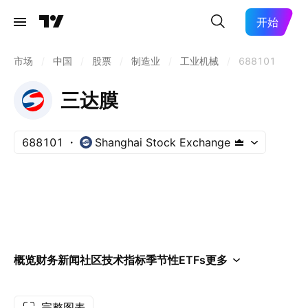
开始
市场
/
中国
/
股票
/
制造业
/
工业机械
/
688101
三达膜
688101
Shanghai Stock Exchange
概览
财务
新闻
社区
技术指标
季节性
ETFs
更多
完整图表