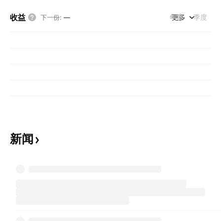
收益
年度
更多
季度
下一份
:
—
新闻