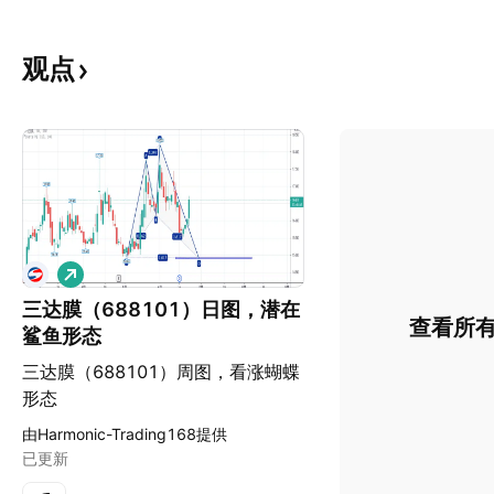
观点
做
多
三达膜（688101）日图，潜在
查看所
鲨鱼形态
三达膜（688101）周图，看涨蝴蝶
形态
由Harmonic-Trading168提供
已更新