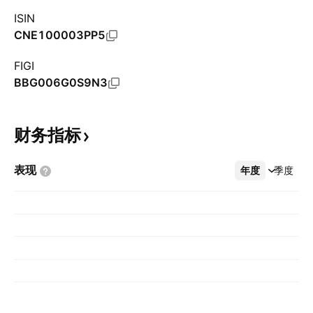
ISIN
CNE100003PP5
FIGI
BBG006G0S9N3
财务指标
表现
年度
更多
季度