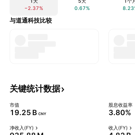
1天
5天
1个
−2.37%
0.67%
8.23
与道通科技比较
关键统计数据
市值
股息收益率
‪19.25 B‬
3.80%
CNY
净收入(FY)
收入(FY)