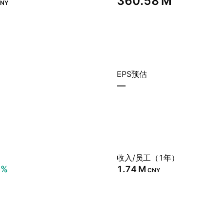
‪360.58 M‬
NY
EPS预估
—
）
收入/员工（1年）
0%
‪1.74 M‬
CNY