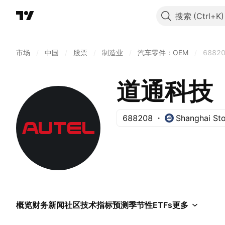
搜索
市场
/
中国
/
股票
/
制造业
/
汽车零件：OEM
/
6882
道通科技
688208
Shanghai St
概览
财务
新闻
社区
技术指标
预测
季节性
ETFs
更多