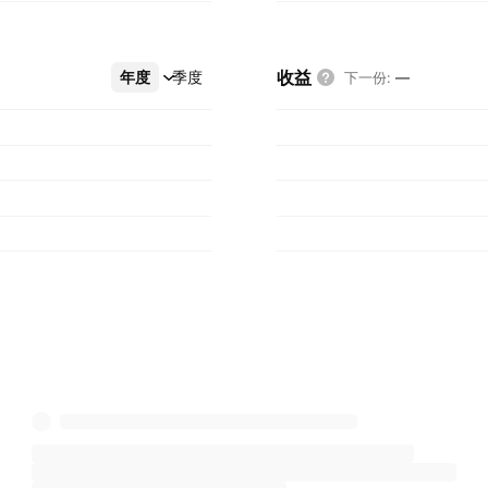
收益
年度
更多
季度
下一份
:
—