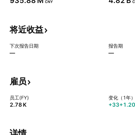
‪935.88 M‬
‪4.82 B‬
CNY
C
将近收益
下次报告日期
报告期
—
—
雇员
员工(FY)
变化（1年
‪2.78 K‬
+33
+1.2
详情