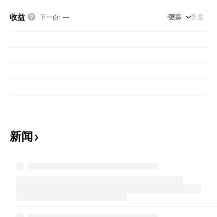
收益
年度
更多
季度
下一份
:
—
新闻