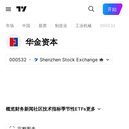
开始
市场
/
中国
/
股票
/
制造业
/
工业机械
/
000532
华金资本
000532
Shenzhen Stock Exchange
概览
财务
新闻
社区
技术指标
季节性
ETFs
更多
完整图表