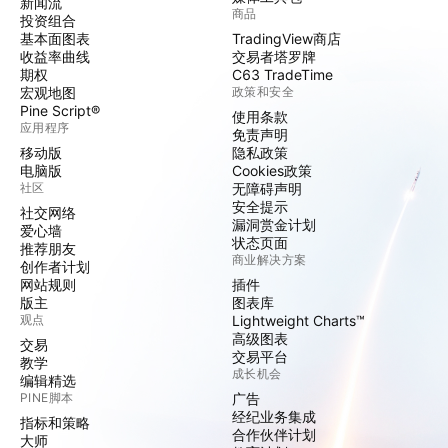
新闻流
商品
投资组合
基本面图表
TradingView商店
收益率曲线
交易者塔罗牌
期权
C63 TradeTime
宏观地图
政策和安全
Pine Script®
使用条款
应用程序
免责声明
移动版
隐私政策
电脑版
Cookies政策
社区
无障碍声明
安全提示
社交网络
漏洞赏金计划
爱心墙
状态页面
推荐朋友
商业解决方案
创作者计划
网站规则
插件
版主
图表库
观点
Lightweight Charts™
高级图表
交易
交易平台
教学
成长机会
编辑精选
PINE脚本
广告
经纪业务集成
指标和策略
合作伙伴计划
大师