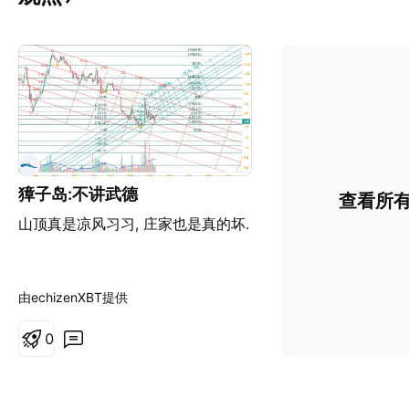
獐子岛:不讲武德
查看所
山顶真是凉风习习, 庄家也是真的坏.
由echizenXBT提供
0