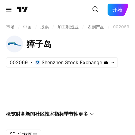
开始
市场
/
中国
/
股票
/
加工制造业
/
农副产品
/
002069
獐子岛
002069
Shenzhen Stock Exchange
概览
财务
新闻
社区
技术指标
季节性
更多
完整图表