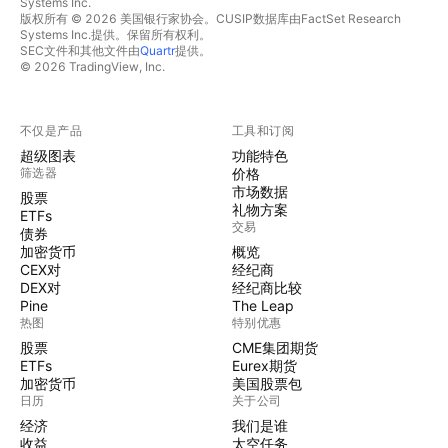
Systems Inc.
版权所有 © 2026 美国银行家协会。CUSIP数据库由FactSet Research
Systems Inc.提供。保留所有权利。
SEC文件和其他文件由
Quartr
提供。
© 2026 TradingView, Inc.
不仅是产品
工具和订阅
超级图表
功能特色
筛选器
价格
市场数据
股票
礼物方案
ETFs
交易
债券
加密货币
概览
CEX对
经纪商
DEX对
经纪商比较
Pine
The Leap
热图
特别优惠
股票
CME集团期货
ETFs
Eurex期货
加密货币
美国股票包
日历
关于公司
经济
我们是谁
收益
太空任务