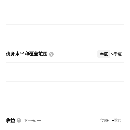
债务水平和覆盖范围
年度
更多
季度
收益
年度
更多
季度
下一份
:
—