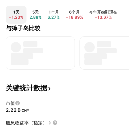
1天
5天
1个月
6个月
今年开始到现在
−1.23%
2.88%
6.27%
−18.89%
−13.67%
−2
与獐子岛比较
关键统计数据
市值
‪2.22 B‬
CNY
股息收益率（指定）