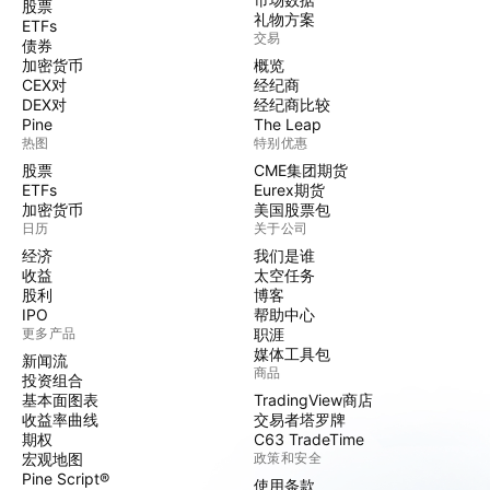
股票
礼物方案
ETFs
交易
债券
加密货币
概览
CEX对
经纪商
DEX对
经纪商比较
Pine
The Leap
热图
特别优惠
股票
CME集团期货
ETFs
Eurex期货
加密货币
美国股票包
日历
关于公司
经济
我们是谁
收益
太空任务
股利
博客
IPO
帮助中心
更多产品
职涯
媒体工具包
新闻流
商品
投资组合
基本面图表
TradingView商店
收益率曲线
交易者塔罗牌
期权
C63 TradeTime
宏观地图
政策和安全
Pine Script®
使用条款