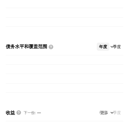
债务水平和覆盖范围
年度
更多
季度
收益
年度
更多
季度
下一份
:
—