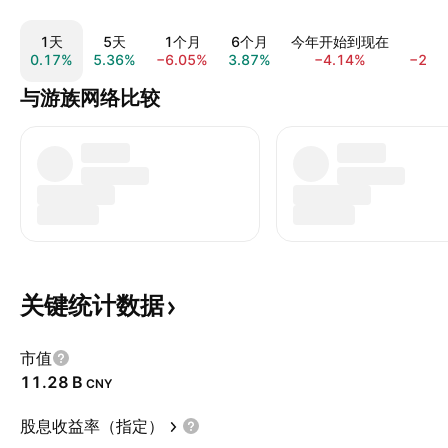
1天
5天
1个月
6个月
今年开始到现在
1
0.17%
5.36%
−6.05%
3.87%
−4.14%
−21.
与游族网络比较
关键统计数据
市值
‪11.28 B‬
CNY
股息收益率（指定）