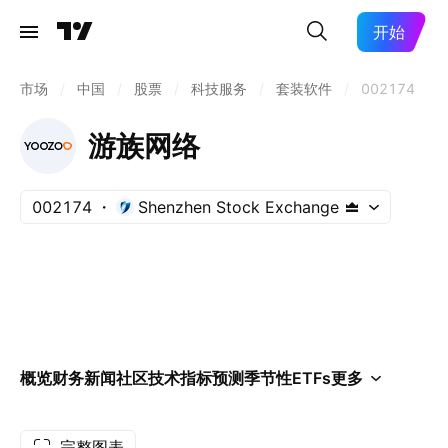
开始
市场
/
中国
/
股票
/
科技服务
/
套装软件
/
002174
游族网络
002174
Shenzhen Stock Exchange
概览
财务
新闻
社区
技术指标
预测
季节性
ETFs
更多
完整图表