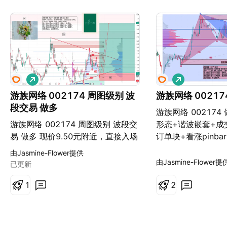
做
做
多
多
游族网络 002174 周图级别 波
游族网络 00217
段交易 做多
游族网络 002174
游族网络 002174 周图级别 波段交
形态+谐波嵌套+成
易 做多 现价9.50元附近，直接入场
订单块+看涨pinbar
做多，止损位放在7.50元。 9.50元
元附近直接入场做
由Jasmine-Flower提供
—7.50元=2.00元（每股止损2元）
7.50元。 第一目标
由Jasmine-Flower提
已更新
第一目标位看15.30元附近，减半
近，减半仓，推保护
仓，推保护。 第二目标位看25.30
1
看22.98元附近，
2
元附近，再减半仓，推保护。 第三
护。 第三目标位看4
目标位看40.00元附近，再减半仓，
再减半仓，推保护。
推保护。 尾仓随它去，减仓推保
减仓推保护。