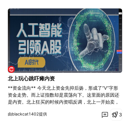
北上玩心跳吓瘫内资
**资金流向** 今天北上资金先抑后扬，形成了“V”字形
资金走势。而上证指数却是震荡向下。这里面的原因还
是内资。北上狂买的时候内资唱反调，北上一开始卖，
内资疯狂卖。这主要是信心不足。就好像周末有个新闻
由blackcat1402提供
3
米国打了个气球，国内有人吓坏了，斥责气球单位给国
家“添麻烦”。这就是文化属性的体现吧，也不难理解A股
的资金走向了。 人工智能板块火热，成为A股最靓的