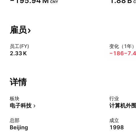
‪−195.94 M‬
‪1.88 B‬
CNY
C
雇员
员工(FY)
变化（1年
‪2.33 K‬
−186
−7.
详情
板块
行业
电子科技
计算机外
总部
成立
Beijing
1998