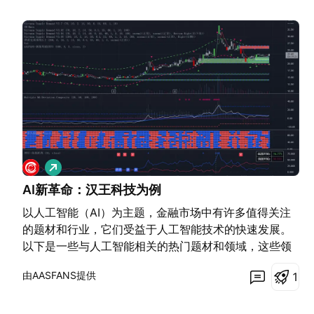
做
多
AI新革命：汉王科技为例
以人工智能（AI）为主题，金融市场中有许多值得关注
的题材和行业，它们受益于人工智能技术的快速发展。
以下是一些与人工智能相关的热门题材和领域，这些领
域可能在未来具有较大的增长潜力： 1. 半导体与芯片
由AASFANS提供
1
核心逻辑：人工智能的发展离不开强大的计算能力，而
高性能芯片（如GPU、TPU、FPGA等）是AI模型训练
和推理的基础。 关键领域： GPU（图形处理器）：如