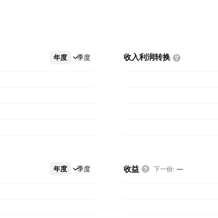
收入利润转换
年度
更多
季度
收益
年度
更多
季度
下一份
:
—