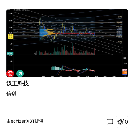
做
多
汉王科技
信创
由echizenXBT提供
0