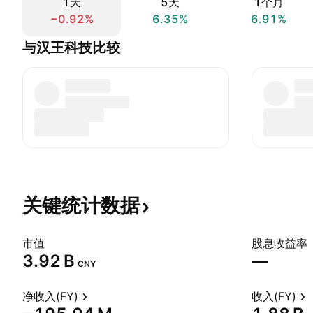
1天
5天
1个月
−0.92%
6.35%
6.91%
与汉王科技比较
关键统计数据
市值
股息收益率
‪3.92 B‬
—
CNY
净收入(FY)
收入(FY)