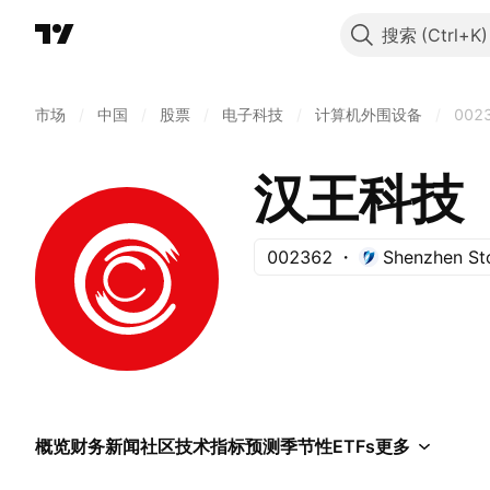
搜索
市场
/
中国
/
股票
/
电子科技
/
计算机外围设备
/
002
汉王科技
002362
Shenzhen St
概览
财务
新闻
社区
技术指标
预测
季节性
ETFs
更多