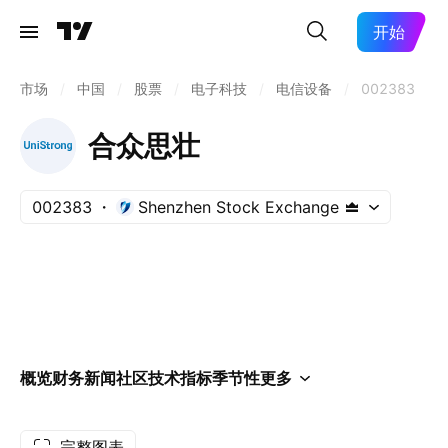
开始
市场
/
中国
/
股票
/
电子科技
/
电信设备
/
002383
合众思壮
002383
Shenzhen Stock Exchange
概览
财务
新闻
社区
技术指标
季节性
更多
完整图表