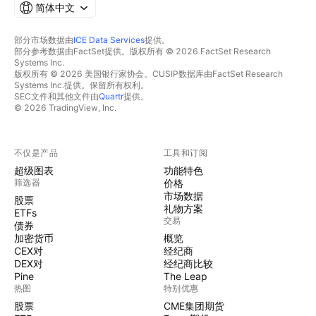
简体中文
部分市场数据由
ICE Data Services
提供。
部分参考数据由FactSet提供。版权所有 © 2026 FactSet Research
Systems Inc.
版权所有 © 2026 美国银行家协会。CUSIP数据库由FactSet Research
Systems Inc.提供。保留所有权利。
SEC文件和其他文件由
Quartr
提供。
© 2026 TradingView, Inc.
不仅是产品
工具和订阅
超级图表
功能特色
筛选器
价格
市场数据
股票
礼物方案
ETFs
交易
债券
加密货币
概览
CEX对
经纪商
DEX对
经纪商比较
Pine
The Leap
热图
特别优惠
股票
CME集团期货