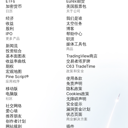
ETFs
Eurex期货
加密货币
美国股票包
日历
关于公司
经济
我们是谁
收益
太空任务
股利
博客
IPO
帮助中心
更多产品
职涯
媒体工具包
新闻流
商品
投资组合
基本面图表
TradingView商店
收益率曲线
交易者塔罗牌
期权
C63 TradeTime
宏观地图
政策和安全
Pine Script®
使用条款
应用程序
免责声明
移动版
隐私政策
电脑版
Cookies政策
社区
无障碍声明
安全提示
社交网络
漏洞赏金计划
爱心墙
状态页面
推荐朋友
商业解决方案
创作者计划
网站规则
插件