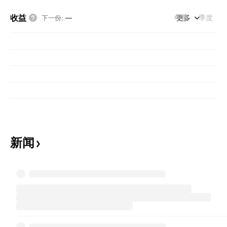
收益
年度
更多
季度
下一份
:
—
新闻