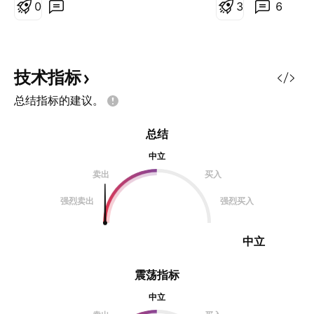
价格最终回归到机构套牢位置，尤其
0
灯杆、时空大数据
3
6
是遇到下方的合适买盘区，价格回归
机、低空经济、商
的概率极大
(车路协同)、京津
念、国资 十个字：
流的概念
技术指标
总结指标的建议。
总结
中立
卖出
买入
强烈卖出
强烈买入
中立
震荡指标
中立