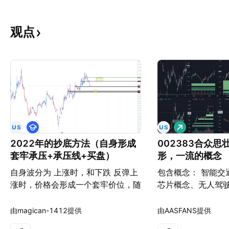
观点
教
做
学
多
2022年的抄底方法（自身形成
002383合众
套牢承压+承压线+买盘）
形，一流的概念
自身波分为 上涨时，和下跌 反弹上
包含概念： 智能交
涨时，价格会形成一个套牢价位，随
芯片概念、无人驾
着价格不断下跌，形成的机构套牢越
慧城市、数字乡村
来越多，市场上的筹码不断被机构套
利、农机、地方国
由magican-1412提供
由AASFANS提供
牢盘吃住，市场抛盘筹码越来越少，
革、数字经济、河