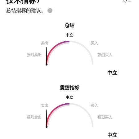
技术指标
期不断重复演绎并形成几何形态。
总结指标的建议。
研究显示，形成这些独特几何形态的
腿部线条通过斐波那契比率联系在一
总结
起。 基于这些形态在图表中的形
状，它们通常被冠以动物的名称。
中立
由于这些图是自然形成的，它们被称
卖出
买入
为和谐形态。 和谐交易利用的是对
强烈卖出
强烈买入
特殊结构的识别，那些特殊结构包含
明确的、连续的斐波那契比率队列，
正是这些斐波那契比
中立
震荡指标
中立
卖出
买入
强烈卖出
强烈买入
中立