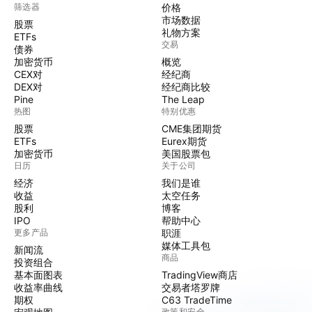
筛选器
价格
市场数据
股票
礼物方案
ETFs
交易
债券
加密货币
概览
CEX对
经纪商
DEX对
经纪商比较
Pine
The Leap
热图
特别优惠
股票
CME集团期货
ETFs
Eurex期货
加密货币
美国股票包
日历
关于公司
经济
我们是谁
收益
太空任务
股利
博客
IPO
帮助中心
更多产品
职涯
媒体工具包
新闻流
商品
投资组合
基本面图表
TradingView商店
收益率曲线
交易者塔罗牌
期权
C63 TradeTime
政策和安全