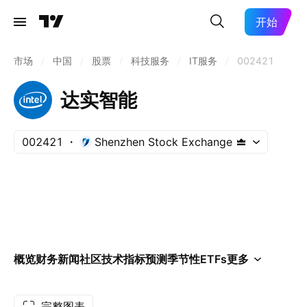
开始
市场
/
中国
/
股票
/
科技服务
/
IT服务
/
002421
达实智能
002421
Shenzhen Stock Exchange
概览
财务
新闻
社区
技术指标
预测
季节性
ETFs
更多
完整图表