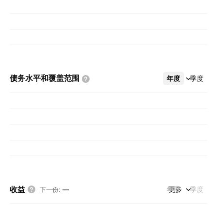
债务水平和覆盖范围
年度
更多
季度
收益
年度
更多
季度
下一份
:
—