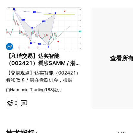
【和谐交易】达实智能
查看所
（002421）看涨SAMM / 潜在
看跌鲨鱼形态
【交易观点】达实智能（002421）
看涨做多 / 潜在看跌机会，根据
SAMM理论 / 鲨鱼形态交易规则，
由Harmonic-Trading168提供
做出相应的交易决策和交易管理。
耐心总能带来一个好的成本价， 而
3
好的成本价总是意味着好的持仓心态
和将来更为丰厚的盈利。 根据和谐
交易理论，任何在金融市场交易的资
产价格皆进行周期性变动。 这些周