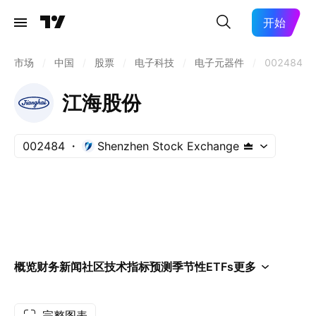
开始
市场
/
中国
/
股票
/
电子科技
/
电子元器件
/
002484
江海股份
002484
Shenzhen Stock Exchange
概览
财务
新闻
社区
技术指标
预测
季节性
ETFs
更多
完整图表