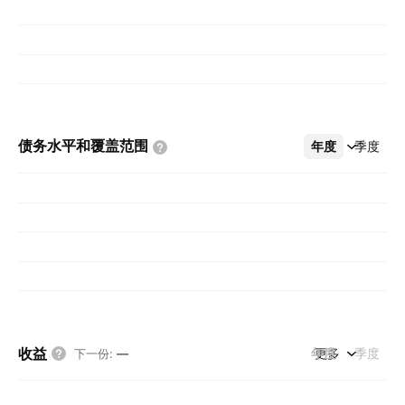
债务水平和覆盖范围
年度
更多
季度
收益
年度
更多
季度
下一份
:
—