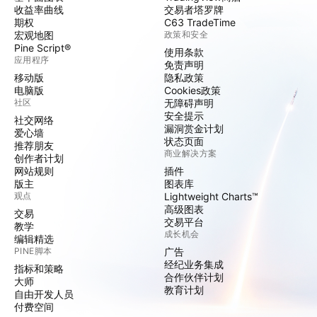
收益率曲线
交易者塔罗牌
期权
C63 TradeTime
宏观地图
政策和安全
Pine Script®
使用条款
应用程序
免责声明
移动版
隐私政策
电脑版
Cookies政策
社区
无障碍声明
安全提示
社交网络
漏洞赏金计划
爱心墙
状态页面
推荐朋友
商业解决方案
创作者计划
网站规则
插件
版主
图表库
观点
Lightweight Charts™
高级图表
交易
交易平台
教学
成长机会
编辑精选
PINE脚本
广告
经纪业务集成
指标和策略
合作伙伴计划
大师
教育计划
自由开发人员
付费空间