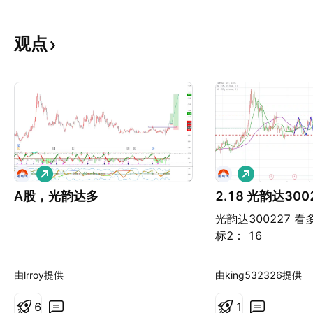
观点
做
做
多
多
A股，光韵达多
光韵达300227 看多
标2： 16
由lrroy提供
由king532326提供
6
1