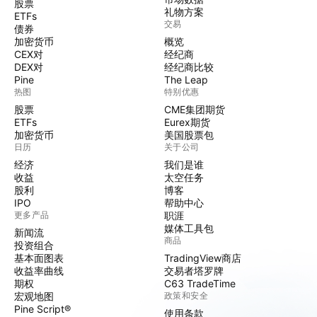
股票
礼物方案
ETFs
交易
债券
加密货币
概览
CEX对
经纪商
DEX对
经纪商比较
Pine
The Leap
热图
特别优惠
股票
CME集团期货
ETFs
Eurex期货
加密货币
美国股票包
日历
关于公司
经济
我们是谁
收益
太空任务
股利
博客
IPO
帮助中心
更多产品
职涯
媒体工具包
新闻流
商品
投资组合
基本面图表
TradingView商店
收益率曲线
交易者塔罗牌
期权
C63 TradeTime
宏观地图
政策和安全
Pine Script®
使用条款