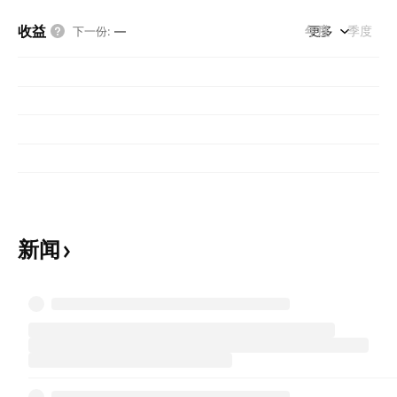
收益
年度
更多
季度
下一份
:
—
新闻