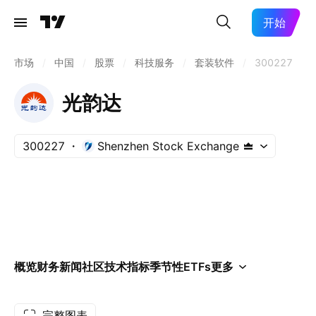
开始
市场
/
中国
/
股票
/
科技服务
/
套装软件
/
300227
光韵达
300227
Shenzhen Stock Exchange
概览
财务
新闻
社区
技术指标
季节性
ETFs
更多
完整图表