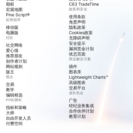
期权
C63 TradeTime
宏观地图
政策和安全
Pine Script®
使用条款
应用程序
免责声明
移动版
隐私政策
电脑版
Cookies政策
社区
无障碍声明
安全提示
社交网络
漏洞赏金计划
爱心墙
状态页面
推荐朋友
商业解决方案
创作者计划
网站规则
插件
版主
图表库
观点
Lightweight Charts™
高级图表
交易
交易平台
教学
成长机会
编辑精选
PINE脚本
广告
经纪业务集成
指标和策略
合作伙伴计划
大师
教育计划
自由开发人员
付费空间