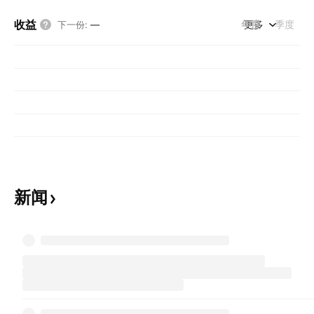
收益
年度
更多
季度
下一份
:
—
新闻