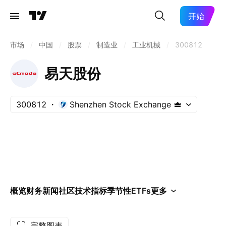
开始
市场
/
中国
/
股票
/
制造业
/
工业机械
/
300812
易天股份
300812
Shenzhen Stock Exchange
概览
财务
新闻
社区
技术指标
季节性
ETFs
更多
完整图表