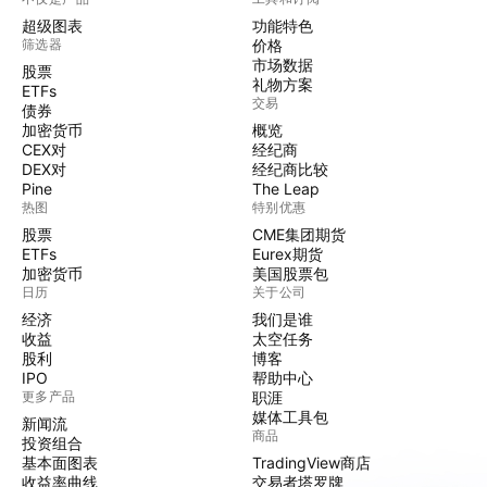
超级图表
功能特色
筛选器
价格
市场数据
股票
礼物方案
ETFs
交易
债券
加密货币
概览
CEX对
经纪商
DEX对
经纪商比较
Pine
The Leap
热图
特别优惠
股票
CME集团期货
ETFs
Eurex期货
加密货币
美国股票包
日历
关于公司
经济
我们是谁
收益
太空任务
股利
博客
IPO
帮助中心
更多产品
职涯
媒体工具包
新闻流
商品
投资组合
基本面图表
TradingView商店
收益率曲线
交易者塔罗牌