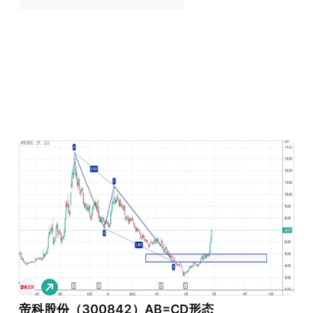
做
多
帝科股份（300842）AB=CD形态