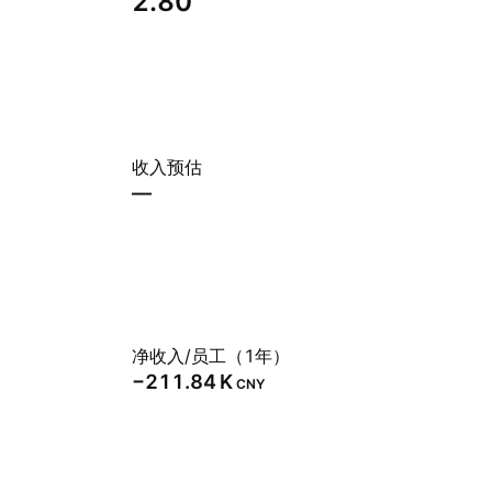
2.80
收入预估
—
净收入/员工（1年）
‪−211.84 K‬
CNY