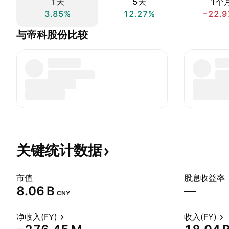
1天
5天
1个
3.85%
12.27%
−22.9
与帝科股份比较
关键统计数据
市值
股息收益率
‪8.06 B‬
—
CNY
净收入(FY)
收入(FY)