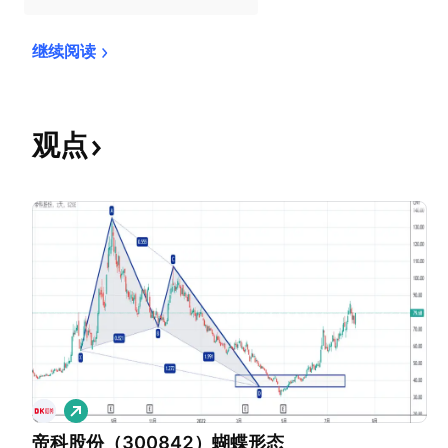
继续阅读
观点
做
多
帝科股份（300842）蝴蝶形态