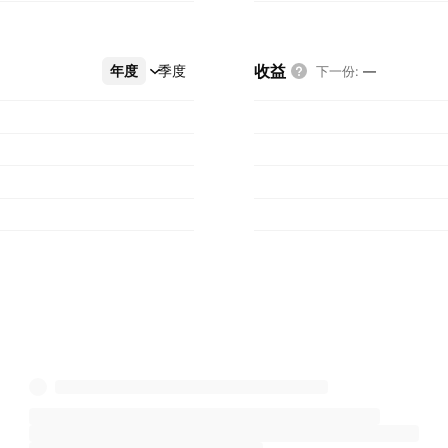
收益
年度
更多
季度
下一份
:
—