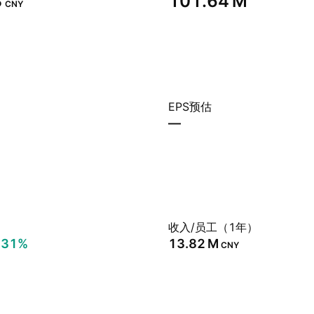
‬
‪101.64 M‬
CNY
EPS预估
—
）
收入/员工（1年）
.31%
‪13.82 M‬
CNY