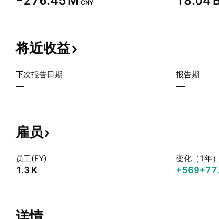
‪−276.45 M‬
‪18.04 B
CNY
将近收益
下次报告日期
报告期
—
—
雇员
员工(FY)
变化（1年
‪1.3 K‬
+569
+77
详情