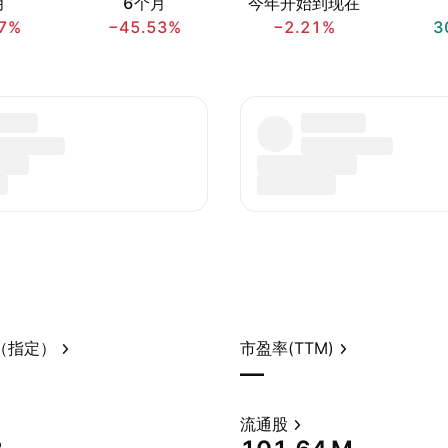
月
6个月
今年开始到现在
7%
−45.53%
−2.21%
3
（指定）
市盈率(TTM)
—
流通股