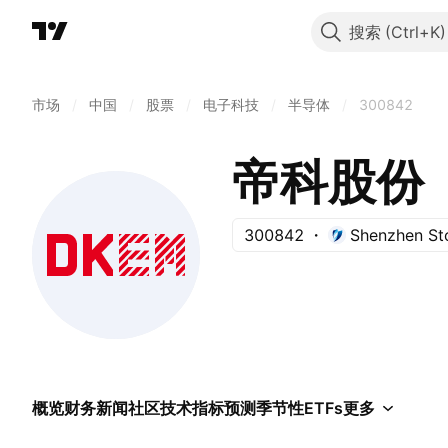
搜索
市场
/
中国
/
股票
/
电子科技
/
半导体
/
300842
帝科股份
300842
Shenzhen St
概览
财务
新闻
社区
技术指标
预测
季节性
ETFs
更多