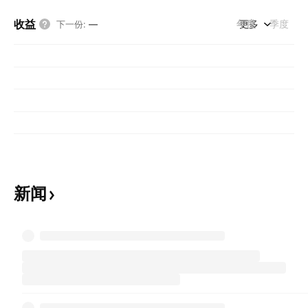
收益
年度
更多
季度
下一份
:
—
新闻