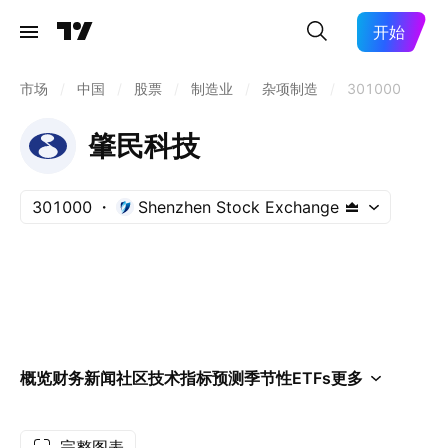
开始
市场
/
中国
/
股票
/
制造业
/
杂项制造
/
301000
肇民科技
301000
Shenzhen Stock Exchange
概览
财务
新闻
社区
技术指标
预测
季节性
ETFs
更多
完整图表