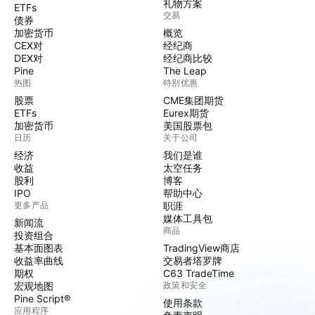
礼物方案
ETFs
交易
债券
加密货币
概览
CEX对
经纪商
DEX对
经纪商比较
Pine
The Leap
热图
特别优惠
股票
CME集团期货
ETFs
Eurex期货
加密货币
美国股票包
日历
关于公司
经济
我们是谁
收益
太空任务
股利
博客
IPO
帮助中心
更多产品
职涯
媒体工具包
新闻流
商品
投资组合
基本面图表
TradingView商店
收益率曲线
交易者塔罗牌
期权
C63 TradeTime
宏观地图
政策和安全
Pine Script®
使用条款
应用程序