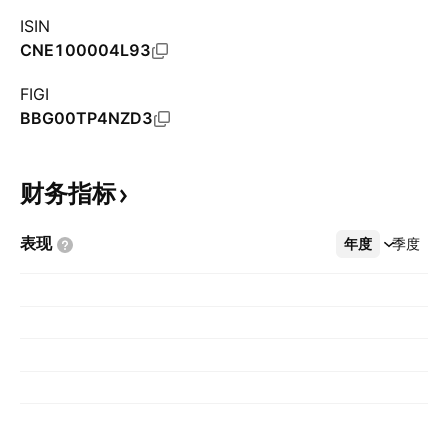
ISIN
CNE100004L93
FIGI
BBG00TP4NZD3
财务指标
表现
年度
更多
季度