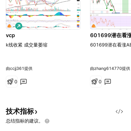
做
多
vcp
601699潜在看
k线收紧 成交量萎缩
601699潜在看涨A
由ccjj361提供
由zhang614770提供
0
0
技术指标
总结指标的建议。