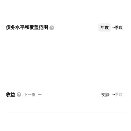
债务水平和覆盖范围
年度
更多
季度
收益
年度
更多
季度
下一份
:
—