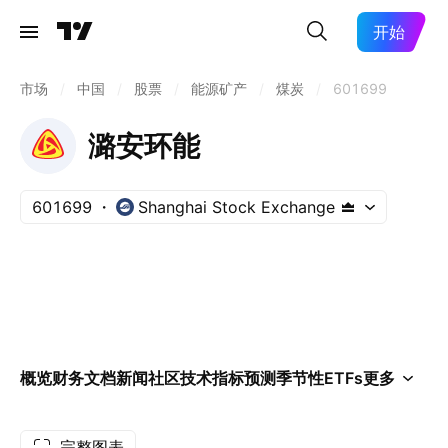
开始
市场
/
中国
/
股票
/
能源矿产
/
煤炭
/
601699
潞安环能
601699
Shanghai Stock Exchange
概览
财务
文档
新闻
社区
技术指标
预测
季节性
ETFs
更多
完整图表