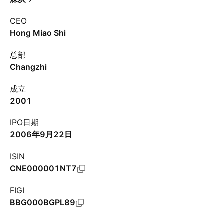
CEO
Hong Miao Shi
总部
Changzhi
成立
2001
IPO日期
2006年9月22日
ISIN
CNE000001NT7
FIGI
BBG000BGPL89