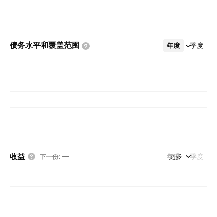
债务水平和覆盖范围
年度
更多
季度
收益
年度
更多
季度
下一份
:
—