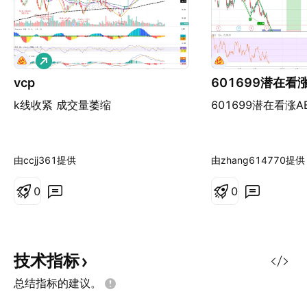
做
多
vcp
601699潜在看
k线收紧 成交量萎缩
601699潜在看涨A
由ccjj361提供
由zhang614770提供
0
0
技术指标
总结指标的建议。