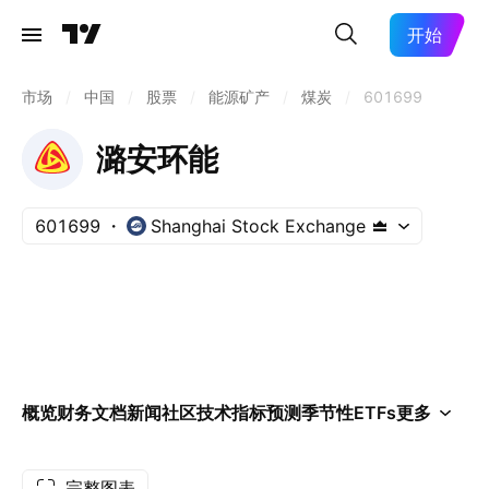
开始
市场
/
中国
/
股票
/
能源矿产
/
煤炭
/
601699
潞安环能
601699
Shanghai Stock Exchange
概览
财务
文档
新闻
社区
技术指标
预测
季节性
ETFs
更多
完整图表