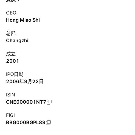
CEO
Hong Miao Shi
总部
Changzhi
成立
2001
IPO日期
2006年9月22日
ISIN
CNE000001NT7
FIGI
BBG000BGPL89