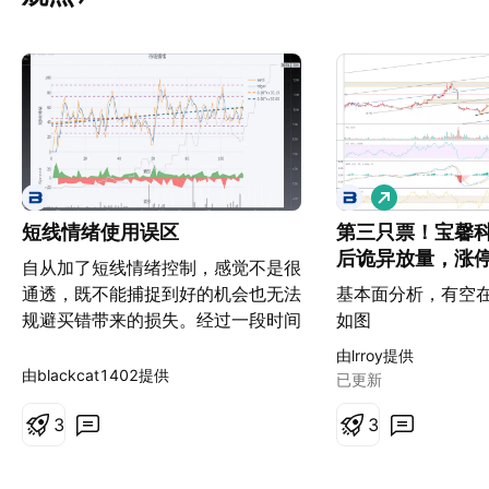
做
多
短线情绪使用误区
第三只票！宝馨
后诡异放量，涨
自从加了短线情绪控制，感觉不是很
通透，既不能捕捉到好的机会也无法
基本面分析，有空在
规避买错带来的损失。经过一段时间
如图
观察，我总结下短线情绪的用法和误
由lrroy提供
区吧。 自从开发了短线情绪指标，
由blackcat1402提供
已更新
我主要有两种用法： 1. 根据情绪对
仓位进行控制，下单仓位比从
3
3
10%~50%随情绪进行波动。 2. 设
定做多情绪条件和做空情绪条件。做