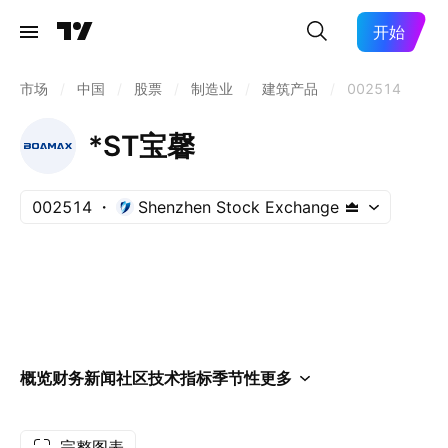
开始
市场
/
中国
/
股票
/
制造业
/
建筑产品
/
002514
*ST宝馨
002514
Shenzhen Stock Exchange
概览
财务
新闻
社区
技术指标
季节性
更多
完整图表