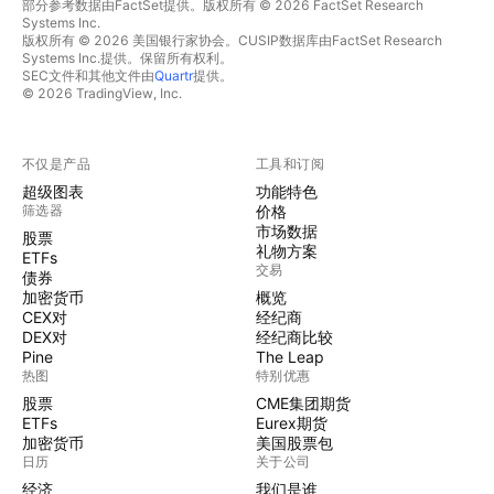
部分参考数据由FactSet提供。版权所有 © 2026 FactSet Research
Systems Inc.
版权所有 © 2026 美国银行家协会。CUSIP数据库由FactSet Research
Systems Inc.提供。保留所有权利。
SEC文件和其他文件由
Quartr
提供。
© 2026 TradingView, Inc.
不仅是产品
工具和订阅
超级图表
功能特色
筛选器
价格
市场数据
股票
礼物方案
ETFs
交易
债券
加密货币
概览
CEX对
经纪商
DEX对
经纪商比较
Pine
The Leap
热图
特别优惠
股票
CME集团期货
ETFs
Eurex期货
加密货币
美国股票包
日历
关于公司
经济
我们是谁