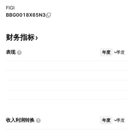
FIGI
BBG0018X65N3
财务指标
表现
年度
更多
季度
收入利润转换
年度
更多
季度