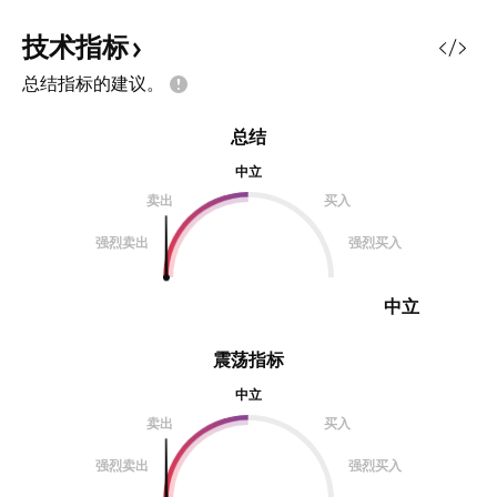
多情绪下选股，买入卖出；做空情绪
下只允许卖出，不会买入。 今天就
技术指标
遇到了第二种用法的误区，或者说对
总结指标的建议。
于超短策略的误区。早上大盘一度情
绪很差，按照既定策略，即使出现买
总结
卖点也不会有买入操作，因为情绪
差。但是事实上，今天是个短线情绪
中立
反弹的日子，在开盘后不久就有资金
卖出
买入
点火买入，但是这是其实情绪还是类
强烈卖出
强烈买入
似冰点，
中立
震荡指标
中立
卖出
买入
强烈卖出
强烈买入