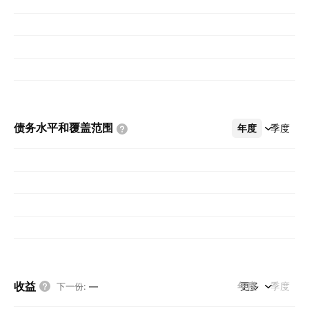
债务水平和覆盖范围
年度
更多
季度
收益
年度
更多
季度
下一份
:
—