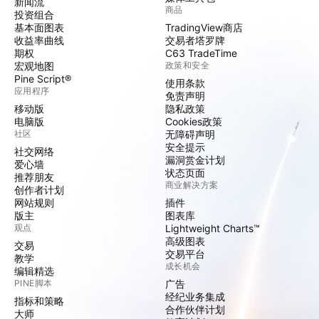
新闻流
商品
投资组合
基本面图表
TradingView商店
收益率曲线
交易者塔罗牌
期权
C63 TradeTime
宏观地图
政策和安全
Pine Script®
使用条款
应用程序
免责声明
移动版
隐私政策
电脑版
Cookies政策
社区
无障碍声明
安全提示
社交网络
漏洞赏金计划
爱心墙
状态页面
推荐朋友
商业解决方案
创作者计划
网站规则
插件
版主
图表库
观点
Lightweight Charts™
高级图表
交易
交易平台
教学
成长机会
编辑精选
PINE脚本
广告
经纪业务集成
指标和策略
合作伙伴计划
大师