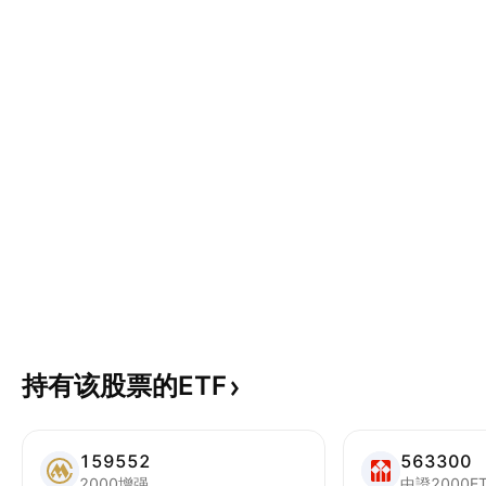
持有该股票的ETF
159552
563300
2000增强
中證2000E