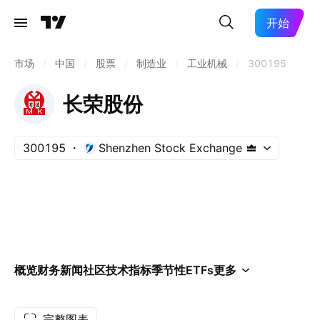
开始
市场
/
中国
/
股票
/
制造业
/
工业机械
/
300195
长荣股份
300195
Shenzhen Stock Exchange
概览
财务
新闻
社区
技术指标
季节性
ETFs
更多
完整图表