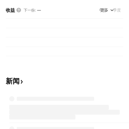
收益
年度
更多
季度
下一份
:
—
新闻