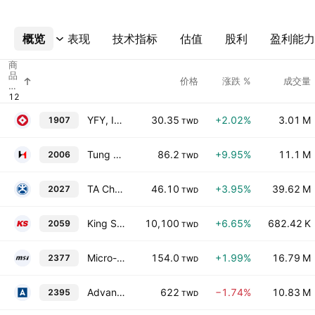
概览
更多
表现
技术指标
估值
股利
盈利能力
商
品
价格
涨跌 %
成交量
代
码
YFY, Inc.
30.35
+2.02%
3.01 M
1907
TWD
Tung Ho Steel Enterprise Corp.
86.2
+9.95%
11.1 M
2006
TWD
TA Chen Stainless Pipe Co., Ltd.
46.10
+3.95%
39.62 M
2027
TWD
King Slide Works Co., Ltd.
10,100
+6.65%
682.42 K
2059
TWD
Micro-Star International Co., Ltd.
154.0
+1.99%
16.79 M
2377
TWD
Advantech Co., Ltd.
622
−1.74%
10.83 M
2395
TWD