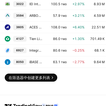
IEI Integration Corporation
100.5
+2.97%
8.93 M
3022
TWD
ARBOR Technology Corp.
57.9
+3.21%
4.59 M
3594
TWD
ACES Electronics Co., Ltd.
108.0
+6.40%
22.51 M
3605
TWD
Tien Liang Biotech Co., Ltd.
86.0
+1.30%
701.49 K
4127
TWD
Integrated Solutions Technology Inc
80.6
−0.25%
68.1 K
6927
TWD
iBASE Technology Inc.
63.1
−2.77%
9.64 M
8050
TWD
在筛选器中创建更多列表
人类制造