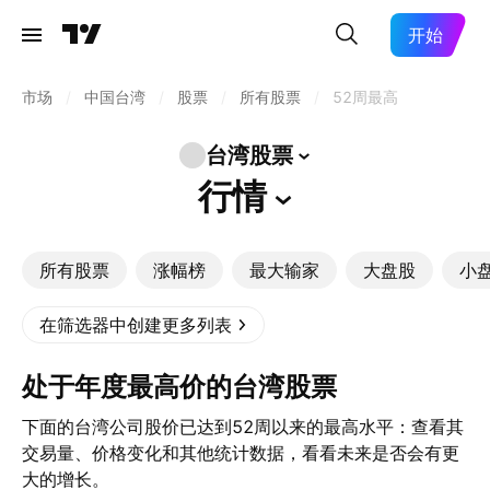
开始
市场
/
中国台湾
/
股票
/
所有股票
/
52周最高
台湾股票
行情
所有股票
涨幅榜
最大输家
大盘股
小
在筛选器中创建更多列表
处于年度最高价的台湾股票
下面的台湾公司股价已达到52周以来的最高水平：查看其
交易量、价格变化和其他统计数据，看看未来是否会有更
大的增长。