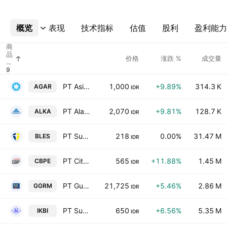
概览
更多
表现
技术指标
估值
股利
盈利能力
商
品
价格
涨跌 %
成交量
代
码
PT Asia Sejahtera Mina Tbk
1,000
+9.89%
314.3 K
AGAR
IDR
PT Alakasa Industrindo, Tbk Class A
2,070
+9.81%
128.7 K
ALKA
IDR
PT Superior Prima Sukses Tbk
218
0.00%
31.47 M
BLES
IDR
PT Citra Buana Prasida Tbk
565
+11.88%
1.45 M
CBPE
IDR
PT Gudang Garam Tbk
21,725
+5.46%
2.86 M
GGRM
IDR
PT Sumi Indo Kabel Tbk
650
+6.56%
5.35 M
IKBI
IDR