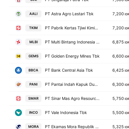
ID
PT Astra Agro Lestari Tbk
7,200
AALI
ID
PT Pabrik Kertas Tjiwi Kimia Tbk
7,200
TKIM
ID
PT Multi Bintang Indonesia Tbk
6,875
MLBI
ID
PT Golden Energy Mines Tbk
6,600
GEMS
ID
PT Bank Central Asia Tbk
6,425
BBCA
ID
PT Pantai Indah Kapuk Dua Tbk
6,300
PANI
ID
PT Sinar Mas Agro Resources & Technology Tbk
5,750
SMAR
ID
PT Vale Indonesia Tbk
5,500
INCO
ID
PT Ekamas Mora Republik Tbk
5,325
MORA
ID