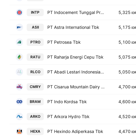
PT Indocement Tunggal Prakarsa Tbk
5,325
INTP
ID
PT Astra International Tbk
5,175
ASII
ID
PT Petrosea Tbk
5,100
PTRO
ID
PT Raharja Energi Cepu Tbk
5,075
RATU
ID
PT Abadi Lestari Indonesia Tbk
5,050
RLCO
ID
PT Cisarua Mountain Dairy Tbk
4,700
CMRY
ID
PT Indo Kordsa Tbk
4,600
BRAM
ID
PT Arkora Hydro Tbk
4,520
ARKO
ID
PT Hexindo Adiperkasa Tbk
4,470
HEXA
ID