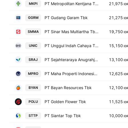
PT Metropolitan Kentjana Tbk
21,975
MKPI
ID
PT Gudang Garam Tbk
21,275
GGRM
ID
PT Sinar Mas Multiartha Tbk Class A
19,750
SMMA
ID
PT Unggul Indah Cahaya Tbk
15,150
UNIC
ID
PT Sejahteraraya Anugrahjaya Tbk
13,100
SRAJ
ID
PT Maha Properti Indonesia Tbk
12,625
MPRO
ID
PT Bayan Resources Tbk
12,100
BYAN
ID
PT Golden Flower Tbk
11,525
POLU
ID
PT Siantar Top Tbk
10,000
STTP
ID