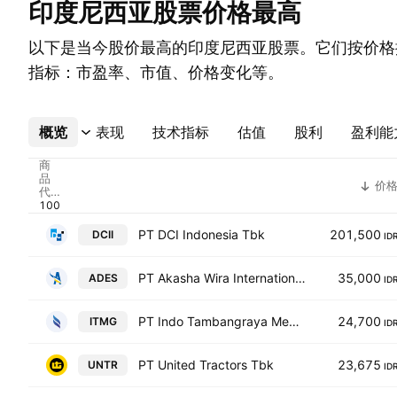
印度尼西亚股票价格最高
以下是当今股价最高的印度尼西亚股票。它们按价格
指标：市盈率、市值、价格变化等。
概览
更多
表现
技术指标
估值
股利
盈利能
商
品
价
代
码
PT DCI Indonesia Tbk
201,500
DCII
ID
PT Akasha Wira International Tbk
35,000
ADES
ID
PT Indo Tambangraya Megah Tbk
24,700
ITMG
ID
PT United Tractors Tbk
23,675
UNTR
ID