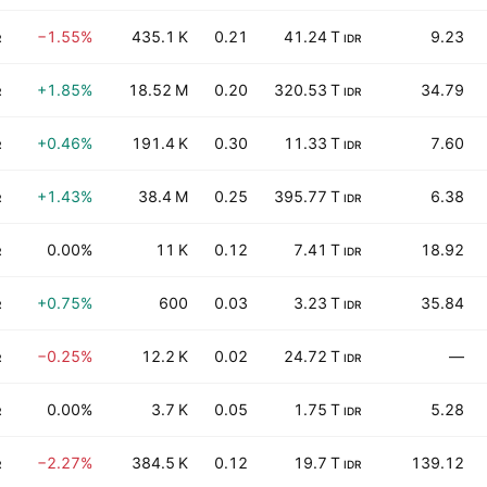
−1.55%
435.1 K
0.21
41.24 T
9.23
R
IDR
+1.85%
18.52 M
0.20
320.53 T
34.79
R
IDR
+0.46%
191.4 K
0.30
11.33 T
7.60
R
IDR
+1.43%
38.4 M
0.25
395.77 T
6.38
R
IDR
0.00%
11 K
0.12
7.41 T
18.92
R
IDR
+0.75%
600
0.03
3.23 T
35.84
R
IDR
−0.25%
12.2 K
0.02
24.72 T
—
R
IDR
0.00%
3.7 K
0.05
1.75 T
5.28
R
IDR
−2.27%
384.5 K
0.12
19.7 T
139.12
R
IDR