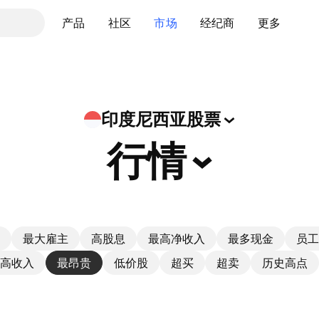
产品
社区
市场
经纪商
更多
印度尼西亚股票
行情
最大雇主
高股息
最高净收入
最多现金
员工
高收入
最昂贵
低价股
超买
超卖
历史高点