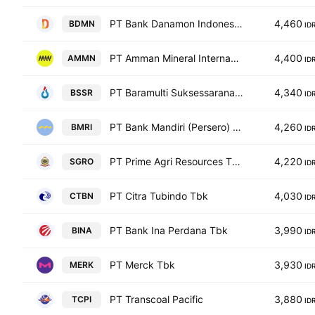
PT Bank Danamon Indonesia Tbk Class A
4,460
BDMN
ID
PT Amman Mineral Internasional Tbk
4,400
AMMN
ID
PT Baramulti Suksessarana Tbk
4,340
BSSR
ID
PT Bank Mandiri (Persero) Tbk
4,260
BMRI
ID
PT Prime Agri Resources Tbk
4,220
SGRO
ID
PT Citra Tubindo Tbk
4,030
CTBN
ID
PT Bank Ina Perdana Tbk
3,990
BINA
ID
PT Merck Tbk
3,930
MERK
ID
PT Transcoal Pacific
3,880
TCPI
ID