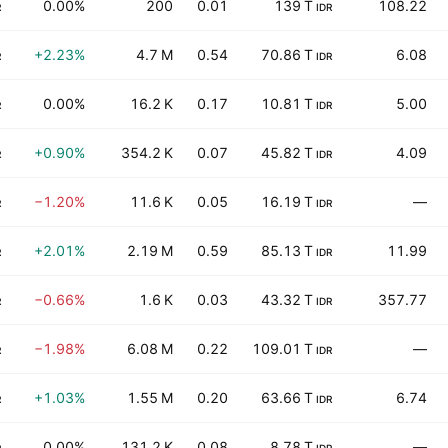
0.00%
200
0.01
139 T
108.22
R
IDR
+2.23%
4.7 M
0.54
70.86 T
6.08
R
IDR
0.00%
16.2 K
0.17
10.81 T
5.00
R
IDR
+0.90%
354.2 K
0.07
45.82 T
4.09
R
IDR
−1.20%
11.6 K
0.05
16.19 T
—
R
IDR
+2.01%
2.19 M
0.59
85.13 T
11.99
R
IDR
−0.66%
1.6 K
0.03
43.32 T
357.77
R
IDR
−1.98%
6.08 M
0.22
109.01 T
—
R
IDR
+1.03%
1.55 M
0.20
63.66 T
6.74
R
IDR
0.00%
131.2 K
0.08
8.78 T
—