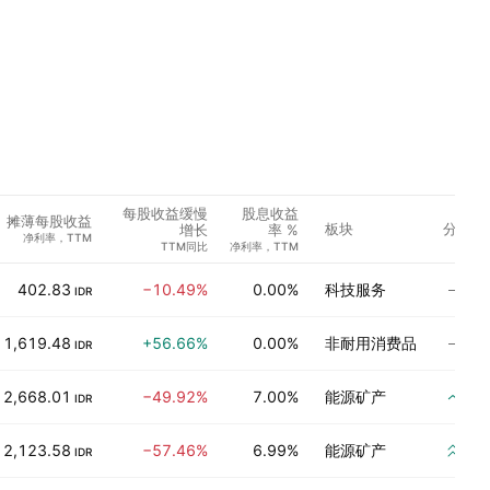
每股收益缓慢
股息收益
摊薄每股收益
板块
分析师
增长
率 %
净利率，TTM
TTM同比
净利率，TTM
尚
402.83
−10.49%
0.00%
科技服务
IDR
尚
1,619.48
+56.66%
0.00%
非耐用消费品
IDR
买
2,668.01
−49.92%
7.00%
能源矿产
IDR
强
2,123.58
−57.46%
6.99%
能源矿产
IDR