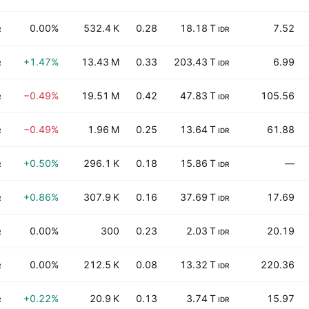
0.00%
532.4 K
0.28
18.18 T
7.52
R
IDR
+1.47%
13.43 M
0.33
203.43 T
6.99
R
IDR
−0.49%
19.51 M
0.42
47.83 T
105.56
R
IDR
−0.49%
1.96 M
0.25
13.64 T
61.88
R
IDR
+0.50%
296.1 K
0.18
15.86 T
—
R
IDR
+0.86%
307.9 K
0.16
37.69 T
17.69
R
IDR
0.00%
300
0.23
2.03 T
20.19
R
IDR
0.00%
212.5 K
0.08
13.32 T
220.36
R
IDR
+0.22%
20.9 K
0.13
3.74 T
15.97
R
IDR