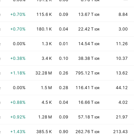
R
IDR
+0.70%
115.6 K
0.09
13.67 T
8.84
R
IDR
+0.70%
180.1 K
0.04
22.42 T
3.00
R
IDR
0.00%
1.3 K
0.01
14.54 T
11.26
R
IDR
+0.38%
3.4 K
0.10
38.38 T
10.37
R
IDR
+1.18%
32.28 M
0.26
795.12 T
13.62
R
IDR
0.00%
1.5 M
0.28
116.41 T
44.12
R
IDR
+0.88%
4.5 K
0.04
16.66 T
4.02
R
IDR
+0.92%
1.28 M
0.09
57.18 T
21.97
R
IDR
+1.43%
385.5 K
0.90
262.76 T
213.43
R
IDR