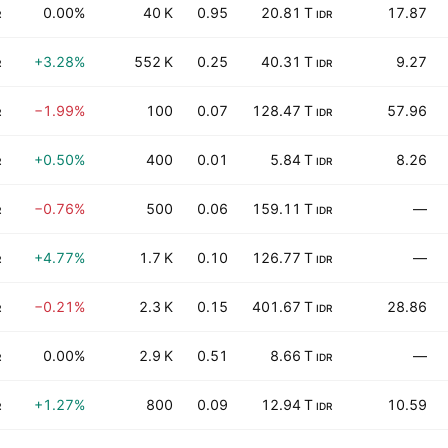
0.00%
40 K
0.95
20.81 T
17.87
R
IDR
+3.28%
552 K
0.25
40.31 T
9.27
R
IDR
−1.99%
100
0.07
128.47 T
57.96
R
IDR
+0.50%
400
0.01
5.84 T
8.26
R
IDR
−0.76%
500
0.06
159.11 T
—
R
IDR
+4.77%
1.7 K
0.10
126.77 T
—
R
IDR
−0.21%
2.3 K
0.15
401.67 T
28.86
R
IDR
0.00%
2.9 K
0.51
8.66 T
—
R
IDR
+1.27%
800
0.09
12.94 T
10.59
R
IDR