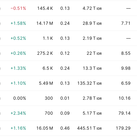
−0.51%
145.4 K
0.13
4.72 T
—
R
IDR
+1.58%
14.17 M
0.24
28.9 T
7.71
R
IDR
+0.52%
1.1 K
0.13
2.19 T
—
R
IDR
+0.26%
275.2 K
0.12
22 T
8.55
R
IDR
+1.33%
6.5 K
0.24
13.3 T
9.98
R
IDR
+1.10%
5.49 M
0.13
135.32 T
6.59
R
IDR
0.00%
300
0.01
2.78 T
10.16
R
IDR
+2.34%
700
0.09
5.17 T
79.14
R
IDR
+1.16%
16.05 M
0.46
445.51 T
179.29
R
IDR