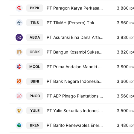
PT Paragon Karya Perkasa Tbk
3,880
PKPK
ID
PT TIMAH (Persero) Tbk
3,860
TINS
ID
PT Asuransi Bina Dana Arta Tbk Class A
3,830
ABDA
ID
PT Bangun Kosambi Sukses Tbk
3,820
CBDK
ID
PT Prima Andalan Mandiri Tbk
3,800
MCOL
ID
PT Bank Negara Indonesia (Persero) Tbk Class B
3,660
BBNI
ID
PT AEP Pinago Plantations Tbk
3,560
PNGO
ID
PT Yulie Sekuritas Indonesia Tbk
3,500
YULE
ID
PT Barito Renewables Energy Tbk
3,480
BREN
ID