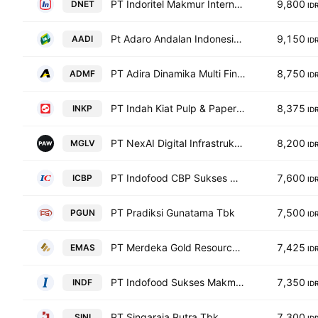
PT Indoritel Makmur Internasional Tbk
9,800
DNET
ID
Pt Adaro Andalan Indonesia Tbk
9,150
AADI
ID
PT Adira Dinamika Multi Finance Tbk
8,750
ADMF
ID
PT Indah Kiat Pulp & Paper Tbk
8,375
INKP
ID
PT NexAI Digital Infrastruktur Tbk
8,200
MGLV
ID
PT Indofood CBP Sukses Makmur Tbk
7,600
ICBP
ID
PT Pradiksi Gunatama Tbk
7,500
PGUN
ID
PT Merdeka Gold Resources Tbk
7,425
EMAS
ID
PT Indofood Sukses Makmur Tbk
7,350
INDF
ID
PT Singaraja Putra Tbk
7,300
SINI