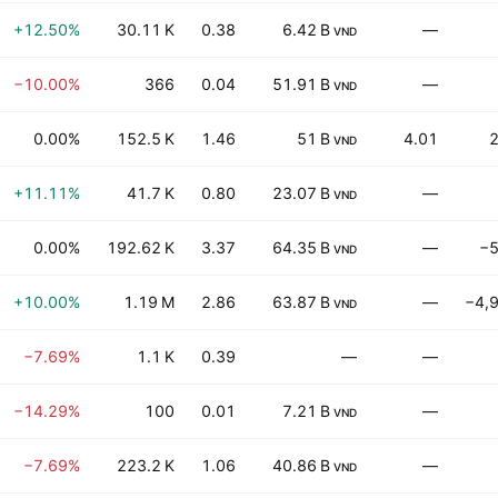
+12.50%
30.11 K
0.38
6.42 B
—
VND
−10.00%
366
0.04
51.91 B
—
VND
0.00%
152.5 K
1.46
51 B
4.01
VND
+11.11%
41.7 K
0.80
23.07 B
—
VND
0.00%
192.62 K
3.37
64.35 B
—
−5
VND
+10.00%
1.19 M
2.86
63.87 B
—
−4,
VND
−7.69%
1.1 K
0.39
—
—
−14.29%
100
0.01
7.21 B
—
VND
−7.69%
223.2 K
1.06
40.86 B
—
VND