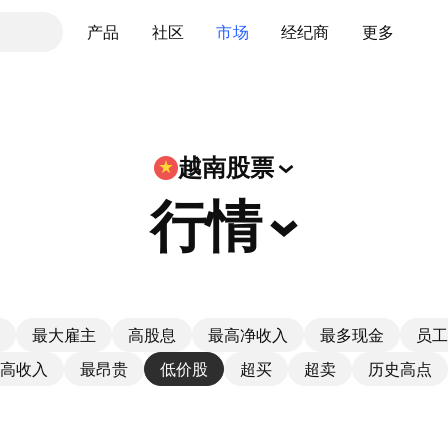
产品
社区
市场
经纪商
更多
越南股票
行情
最大雇主
高股息
最高净收入
最多现金
员工
高收入
最昂贵
低价股
超买
超卖
历史高点