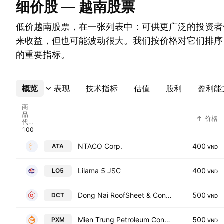
细价股 — 越南股票
低价越南股票，在一张列表中：可供更广泛的投资者
来收益，但也可能波动很大。我们按价格对它们排序
的重要指标。
概览
更多
表现
技术指标
估值
股利
盈利能
商
品
价格
代
码
NTACO Corp.
400
ATA
VND
Lilama 5 JSC
400
LO5
VND
Dong Nai RoofSheet & Construction Material Joint Stock Company
500
DCT
VND
Mien Trung Petroleum Construction JSC
500
PXM
VND