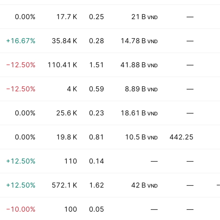
0.00%
17.7 K
0.25
21 B
—
VND
+16.67%
35.84 K
0.28
14.78 B
—
VND
−12.50%
110.41 K
1.51
41.88 B
—
VND
−12.50%
4 K
0.59
8.89 B
—
VND
0.00%
25.6 K
0.23
18.61 B
—
VND
0.00%
19.8 K
0.81
10.5 B
442.25
VND
+12.50%
110
0.14
—
—
+12.50%
572.1 K
1.62
42 B
—
VND
−10.00%
100
0.05
—
—