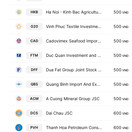
Ha Noi - Kinh Bac Agriculture and Food Joint Stock Company
500
HKB
VND
Vinh Phuc Textile Investmen JSC
500
G20
VND
Cadovimex Seafood Import-Export and Processing Joint Stock Company
500
CAD
VND
Duc Quan Investment and Development JSC
500
FTM
VND
Dua Fat Group Joint Stock Company
500
DFF
VND
Quang Binh Import And Export Joint Stock Company
500
QBS
VND
A Cuong Mineral Group JSC
500
ACM
VND
Dai Chau JSC
600
DCS
VND
Thanh Hoa Petroleum Construction JSC
600
PVH
VND