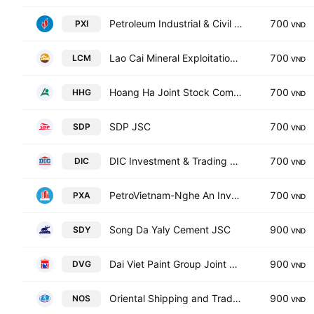
Petroleum Industrial & Civil Construction JSC
700
PXI
VND
Lao Cai Mineral Exploitation & Processing JSC
700
LCM
VND
Hoang Ha Joint Stock Company
700
HHG
VND
SDP JSC
700
SDP
VND
DIC Investment & Trading JSC
700
DIC
VND
PetroVietnam-Nghe An Investment & Trading JSC
700
PXA
VND
Song Da Yaly Cement JSC
900
SDY
VND
Dai Viet Paint Group Joint Stock Co
900
DVG
VND
Oriental Shipping and Trading Joint Stock Co
900
NOS
VND