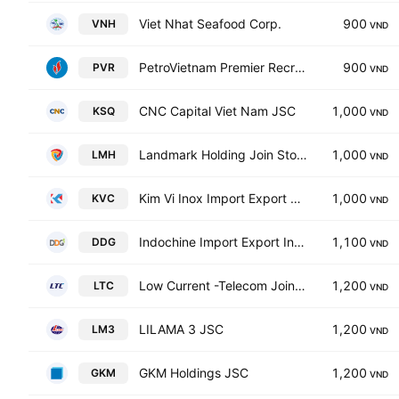
Viet Nhat Seafood Corp.
900
VNH
VND
PetroVietnam Premier Recreation JSC
900
PVR
VND
CNC Capital Viet Nam JSC
1,000
KSQ
VND
Landmark Holding Join Stock Company
1,000
LMH
VND
Kim Vi Inox Import Export Production JSC
1,000
KVC
VND
Indochine Import Export Investment Industrial JSC
1,100
DDG
VND
Low Current -Telecom Joint Stock Company
1,200
LTC
VND
LILAMA 3 JSC
1,200
LM3
VND
GKM Holdings JSC
1,200
GKM
VND