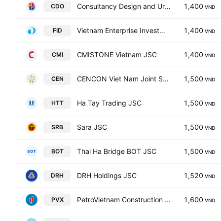
Consultancy Design and Urban Development Joint Stock Company
1,400
CDO
VND
Vietnam Enterprise Investment and Development Joint Stock Company
1,400
FID
VND
CMISTONE Vietnam JSC
1,400
CMI
VND
CENCON Viet Nam Joint Stock Co
1,500
CEN
VND
Ha Tay Trading JSC
1,500
HTT
VND
Sara JSC
1,500
SRB
VND
Thai Ha Bridge BOT JSC
1,500
BOT
VND
DRH Holdings JSC
1,520
DRH
VND
PetroVietnam Construction JSC
1,600
PVX
VND