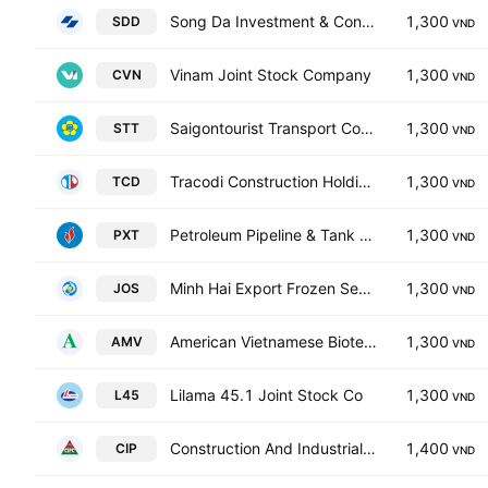
Song Da Investment & Construction JSC
1,300
SDD
VND
Vinam Joint Stock Company
1,300
CVN
VND
Saigontourist Transport Corporation
1,300
STT
VND
Tracodi Construction Holdings Joint Stock Company
1,300
TCD
VND
Petroleum Pipeline & Tank Construction JSC
1,300
PXT
VND
Minh Hai Export Frozen Seafood Processing Joint-Stock Co
1,300
JOS
VND
American Vietnamese Biotech, Inc.
1,300
AMV
VND
Lilama 45.1 Joint Stock Co
1,300
L45
VND
Construction And Industrial Production Joint Stock Co
1,400
CIP
VND