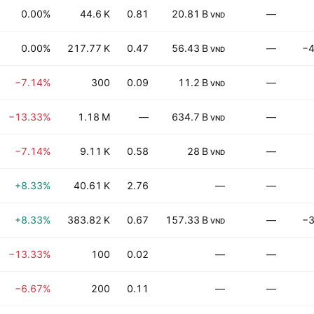
0.00%
44.6 K
0.81
20.81 B
—
VND
0.00%
217.77 K
0.47
56.43 B
—
−4
VND
−7.14%
300
0.09
11.2 B
—
VND
−13.33%
1.18 M
—
634.7 B
—
VND
−7.14%
9.11 K
0.58
28 B
—
VND
+8.33%
40.61 K
2.76
—
—
+8.33%
383.82 K
0.67
157.33 B
—
−3
VND
−13.33%
100
0.02
—
—
−6.67%
200
0.11
—
—