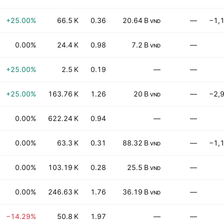
+25.00%
66.5 K
0.36
20.64 B
—
−1,
VND
0.00%
24.4 K
0.98
7.2 B
—
VND
+25.00%
2.5 K
0.19
—
—
+25.00%
163.76 K
1.26
20 B
—
−2,
VND
0.00%
622.24 K
0.94
—
—
0.00%
63.3 K
0.31
88.32 B
—
−1,
VND
0.00%
103.19 K
0.28
25.5 B
—
VND
0.00%
246.63 K
1.76
36.19 B
—
VND
−14.29%
50.8 K
1.97
—
—