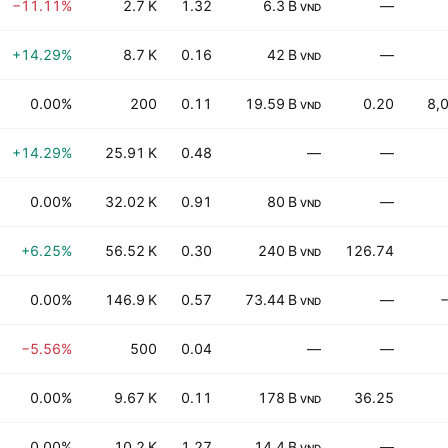
−11.11%
2.7 K
1.32
6.3 B
—
VND
+14.29%
8.7 K
0.16
42 B
—
VND
0.00%
200
0.11
19.59 B
0.20
8,
VND
+14.29%
25.91 K
0.48
—
—
0.00%
32.02 K
0.91
80 B
—
VND
+6.25%
56.52 K
0.30
240 B
126.74
VND
0.00%
146.9 K
0.57
73.44 B
—
VND
−5.56%
500
0.04
—
—
0.00%
9.67 K
0.11
178 B
36.25
VND
0.00%
10.2 K
1.27
14.4 B
—