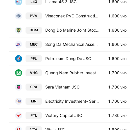
Lilama 45.3 JSC
1,600
L43
VND
Vinaconex PVC Construction Investment JSC
1,600
PVV
VND
Dong Do Marine Joint Stock Company
1,600
DDM
VND
Song Da Mechanical Assembling JSC
1,600
MEC
VND
Petroleum Dong Do JSC
1,600
PFL
VND
Quang Nam Rubber Investment Joint Stock Company
1,700
VHG
VND
Sara Vietnam JSC
1,700
SRA
VND
Electricity Investment- Service-Trade Joint Stock Co
1,700
EIN
VND
Victory Capital JSC
1,780
PTL
VND
Vitaly JSC
1,800
VTA