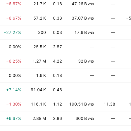
−6.67%
21.7 K
0.18
47.26 B
—
VND
−6.67%
57.2 K
0.33
37.07 B
—
−5
VND
+27.27%
300
0.03
17.6 B
—
VND
0.00%
25.5 K
2.87
—
—
−6.25%
1.27 M
4.22
32 B
—
VND
0.00%
1.6 K
0.18
—
—
+7.14%
91.04 K
0.46
—
—
−1.30%
116.1 K
1.12
190.51 B
11.38
VND
+6.67%
2.89 M
2.86
600 B
—
VND