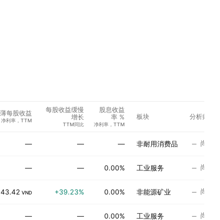
每股收益缓慢
股息收益
薄每股收益
板块
分析师评
增长
率 %
净利率，TTM
TTM同比
净利率，TTM
尚无
—
—
—
非耐用消费品
尚无
—
—
0.00%
工业服务
尚无
343.42
+39.23%
0.00%
非能源矿业
VND
尚无
—
—
0.00%
工业服务