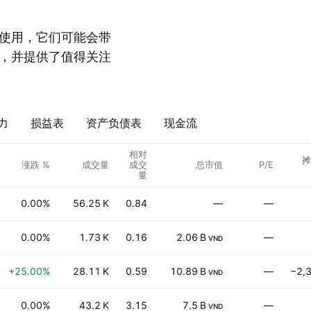
使用，它们可能会带
，并提供了值得关注
力
损益表
资产负债表
现金流
相对
摊
涨跌 %
成交量
成交
总市值
P/E
量
0.00%
56.25 K
0.84
—
—
0.00%
1.73 K
0.16
2.06 B
—
VND
+25.00%
28.11 K
0.59
10.89 B
—
−2,
VND
0.00%
43.2 K
3.15
7.5 B
—
VND